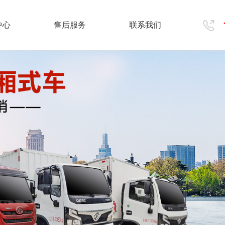
中心
售后服务
联系我们