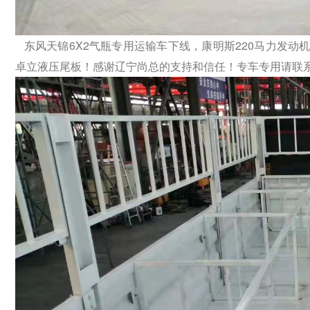
东风天锦6X2气瓶专用运输车下线，康明斯220马力发动
卓立液压尾板！感谢辽宁尚总的支持和信任！专车专用请联系专业生产