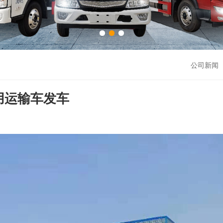
公司新闻 
用运输车发车