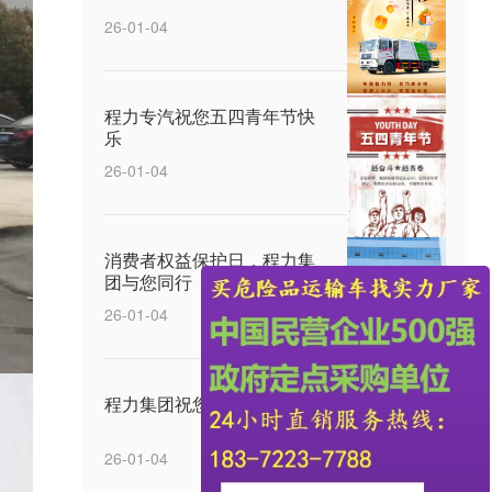
26-01-04
程力专汽祝您五四青年节快
乐
26-01-04
消费者权益保护日，程力集
团与您同行
26-01-04
程力集团祝您元宵节快乐
26-01-04