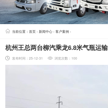
当前位置：
首页
-
新闻中心
-
客户案例
-
​杭州王总两台柳汽乘龙6.8米气瓶运
发布时间：25-12-31
浏览次数：100