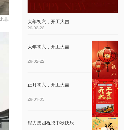
比非
大年初六，开工大吉
26-02-22
大年初六，开工大吉
26-02-22
正月初六，开工大吉
26-01-05
程力集团祝您中秋快乐