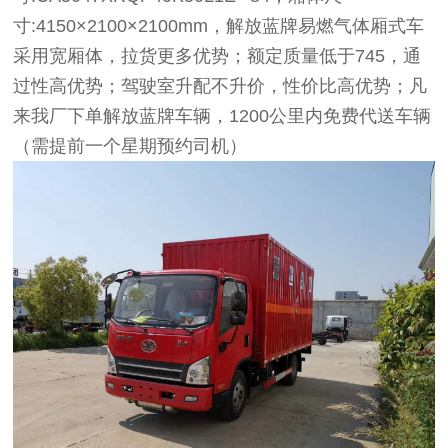
寸:4150×2100×2100mm，解放蓝牌易燃气体厢式车
采用宽厢体，拉货更多优势；额定质量低于745，通
过性高优势；驾驶室升配不升价，性价比高优势；凡
来我厂下单解放蓝牌车辆，1200公里内免费代送车辆
（需提前一个星期预约司机）