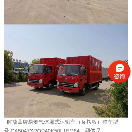
解放蓝牌易燃气体厢式运输车（瓦楞板）整车型
号:CA5047XRQP40K50L1E**84，厢体尺