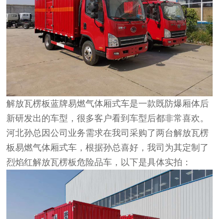
解放瓦楞板蓝牌易燃气体厢式车是一款既防爆厢体后
新研发出的车型，很多客户看到车型后都非常喜欢。
河北孙总因公司业务需求在我司采购了两台解放瓦楞
板易燃气体厢式车，根据孙总喜好，我司为其定制了
烈焰红解放瓦楞板危险品车，以下是具体实拍：