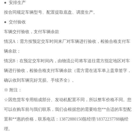
● 安排生产
按合同规定车辆型号、配置提取底盘、调度生产。
● 交付验收
车辆交付验收，支付车辆余款
情况A：需方按预定交车时间来厂对车辆进行验收，检验合格支付车
辆余款；
情况B：在预定交车时间内，由物流公司将车送往需方指定地区对车
辆进行验收，检验合格支付车辆余款（需方需在送车单上盖章签字，
确
认收到车辆完好无损、手续齐全）。
※ 附注：
☆
因危货车专用组成部
分、发动机配置不同，所以整车价格不同。您
可以在购车前与我们联系，我们会根据您的需要给您**合适的车型配
置和**惠的
价格，联系电话：13872880150陈经理/18372237788杨经
理。