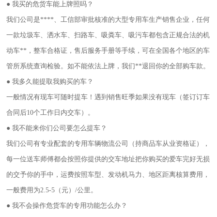
● 我买的危货车能上牌照吗？
我们公司是****、工信部审批核准的大型专用车生产销售企业，任何
一款垃圾车、洒水车、扫路车、吸粪车、吸污车都包含正规合
法的机
动车**，整车合格证，售后服务手册等手续，可在全国各个地区的车
管所系统查询检验。如不能依法上牌，我们**退回你的全
部购车款。
● 我多久能提取我购买的车？
一般情况有现车可随时提车！遇到销售旺季如果没有现车（签订订车
合同后10个工作日内交车）。
● 我不能来你们公司要怎么提车？
我们公司有专业配套的专用车辆物流公司（持商品车从业资格证），
每一位送车师傅都会按照你提供的交车地址把你购买的爱车完好无损
的交予你的手中，运费按照车型、发动机马力、地区距离核算费用，
一般费用为2.5-5（元）/公里。
● 我不会操作危货车的专用功能怎么办？