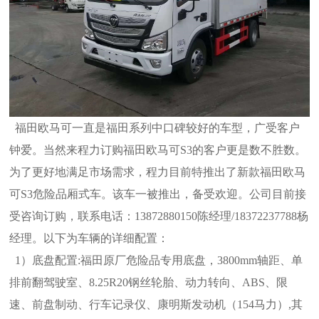
福田欧马可一直是福田系列中口碑较好的车型，广受客户
钟爱。当然来程力订购福田欧马可S3的客户更是数不胜数。
为了更好地满足市
场需求，程力目前特推出了新款福田欧马
可S3危险品厢式车。该车一被推出，备受欢迎。公司目前接
受咨询订购，联系电话：13872880150
陈经理/18372237788杨
经理。以下为车辆的详细配置：
1）底盘配置:福田原厂危险品专用底盘，3800mm轴距、单
排前翻驾驶室、8.25R20钢丝轮胎、动力转向、ABS、限
速、前盘制动、行车记
录仪、康明斯发动机（154马力）,其