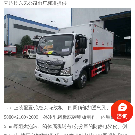
它均按东风公司出厂标准提供；
2）上装配置:底板为花纹板、四周顶部加透气孔、
5080×2100×2000、外冷轧钢板或碳钢板制作、内铝板、中间
5mm厚阻燃泡沫、箱体底
税铺有1公分厚的防静电胶皮、侧