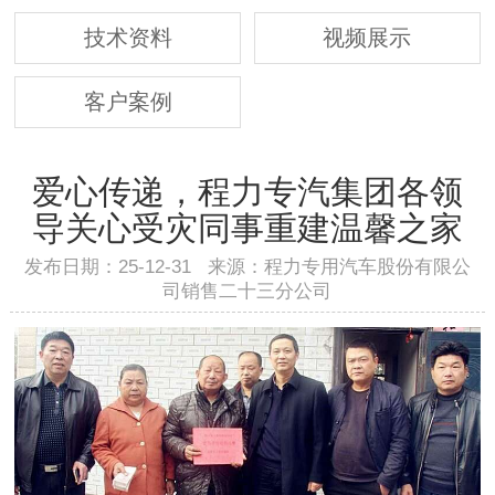
技术资料
视频展示
客户案例
爱心传递，程力专汽集团各领
导关心受灾同事重建温馨之家
发布日期：25-12-31 来源：程力专用汽车股份有限公
司销售二十三分公司