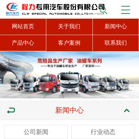
网站首页
关于我们
新闻中心
产品中心
客户案例
联系我们
新闻中心
公司新闻
行业动态