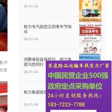
26-01-04
程力专汽祝您五四青年节快
乐
26-01-04
消费者权益保护日，程力集
客户
团与您同行
主管
26-01-04
程力集团祝您元宵节快乐
26-01-04