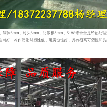
罐体6mm，封头6mm，防浪板5mm，5182铝合
金是经热处理
性尚好，冷作硬化时塑性
低，耐腐蚀性好，具有很高可塑性和良