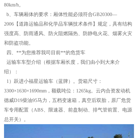
80km/h。
b、车辆厢体的要求：厢体性能必须符合GB20300—
2006【道路运输品和化学品车辆技术条件】规定，具有结构
强度高、防雨通风、防火阻燃
隔热、防静电火花、烟雾火灾
和防盗功能。
四、**为您推荐我司目前**的危货车
运输车车型介绍（根据车厢长度，我们由小到大来介
绍）：
1）跃进小福星运输车（蓝牌）。货箱尺寸：
3300×1630×1690mm，额载吨位：1265kg。云内合资发动机
德威D19柴油95马力，五档变速箱
，真空后双胎，原厂危货
车专用配置（ABS、限速器、前盘制动、排气管前置、电源
总开关）。