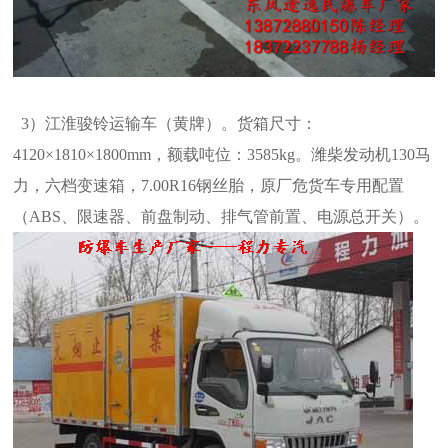
3）江淮骏铃运输车（黄牌）。货箱尺寸：
4120×1810×1800mm，额载吨位：3585kg。潍柴发动机130马
力，六档变速箱，7.00R16钢丝胎，
原厂危货车专用配置
（ABS、限速器、前盘制动、排气管前置、电源总开关）。