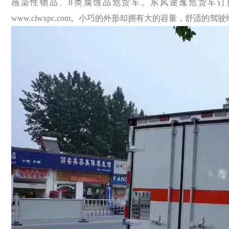
感染性物品、8类腐蚀品危货车。东风途逸危货车订购热线：13
www.clwxpc.com。小巧的外形却拥有大的容量，舒适