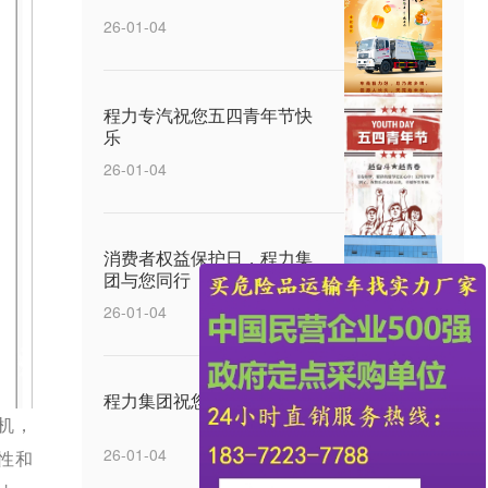
26-01-04
程力专汽祝您五四青年节快
乐
26-01-04
消费者权益保护日，程力集
团与您同行
26-01-04
程力集团祝您元宵节快乐
机，
26-01-04
性和