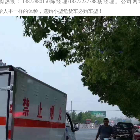
872880150陈经理/18372237788杨经理。公司
的驾驶给人不一样的体验，选购小型危货车必购车型！