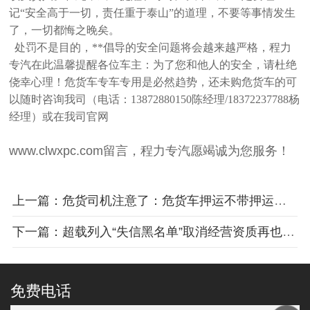
记“安全高于一切，责任重于泰山”的道理，不要等事情发生
了，一切都悔之晚矣。
处罚不是目的，**倡导的安全问题将会越来越严格，程力
专汽在此温馨提醒各位车主：为了您和他人的安全，请杜绝
侥幸心理！危货
车专车专用是必然趋势，还未购危货车的可
以随时咨询我司（电话：13872880150陈经理/18372237788杨
经理）或在我司官网
www.clwxpc.com留言，程力专汽愿竭诚为您服务！
上一篇：危货司机注意了：危货车押运不带押运员，损失惨重
下一篇：超载列入“失信黑名单”取消经营资质再也不是传说
免费电话