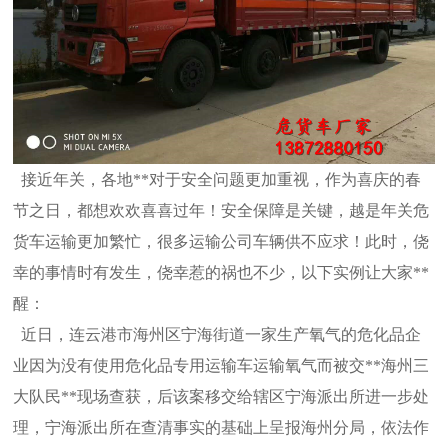
接近年关，各地**对于安全问题更加重视，作为喜庆的春
节之日，都想欢欢喜喜过年！安全保障是关键，越是年关危
货车运输更加繁
忙，很多运输公司车辆供不应求！此时，侥
幸的事情时有发生，侥幸惹的祸也不少，以下实例让大家**
醒：
近日，连云港市海州区宁海街道一家生产氧气的危化品企
业因为没有使用危化品专用运输车运输氧气而被交**海州三
大队民**现场查获
，后该案移交给辖区宁海派出所进一步处
理，宁海派出所在查清事实的基础上呈报海州分局，依法作