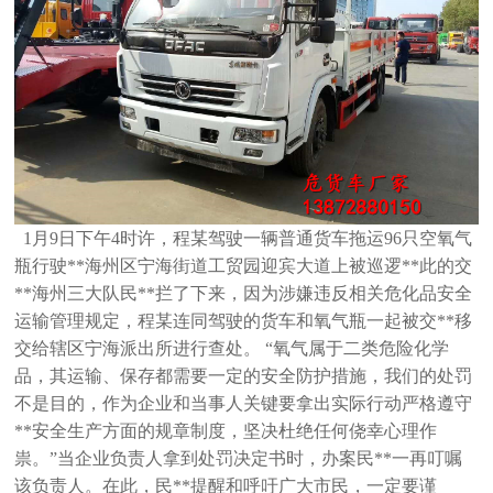
1月9日下午4时许，程某驾驶一辆普通货车拖运96只空氧气
瓶行驶**海州区宁海街道工贸园迎宾大道上被巡逻**此的交
**海州三大队民**
拦了下来，因为涉嫌违反相关危化品安全
运输管理规定，程某连同驾驶的货车和氧气瓶一起被交**移
交给辖区宁海派出所进行查处。
“氧气属于二类危险化学
品，其运输、保存都需要一定的安全防护措施，我们的处罚
不是目的，作为企业和当事人关键要拿出实际行动
严格遵守
**安全生产方面的规章制度，坚决杜绝任何侥幸心理作
祟。”当企业负责人拿到处罚决定书时，办案民**一再叮嘱
该负责人。
在此，民**提醒和呼吁广大市民，一定要谨