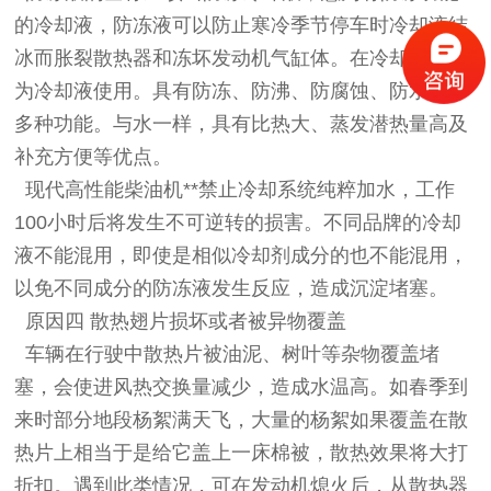
的冷却液，防冻液可以防止寒冷季节停车时冷却液结
冰而胀裂散热器和冻坏发动机气缸体。在冷却系统作
为冷却液使用。具有防冻、防沸、防腐蚀、防水垢等
多种功能。与水一样，具有比热大、蒸发潜热量高及
补充方便等优点。
现代高性能柴油机**禁止冷却系统纯粹加水，工作
100小时后将发生不可逆转的损害。不同品牌的冷却
液不能混用，即使是相似冷却剂成分的也不能混用，
以免不同成分的防冻液发生反应，造成沉淀堵塞。
原因四 散热翅片损坏或者被异物覆盖
车辆在行驶中散热片被油泥、树叶等杂物覆盖堵
塞，会使进风热交换量减少，造成水温高。如春季到
来时部分地段杨絮满天飞，大量的杨絮如果覆盖在散
热片上相当于是给它盖上一床棉被，散热效果将大打
折扣。遇到此类情况，可在发动机熄火后，从散热器