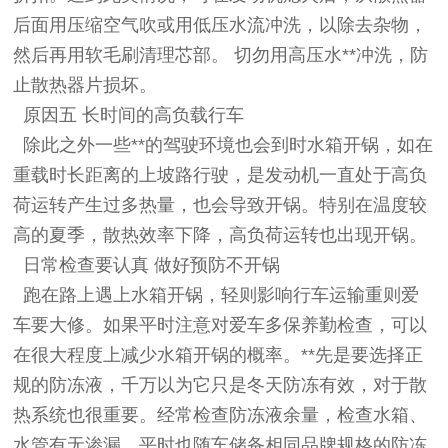
后面用压缩空气吹或用低压水流冲洗，以除去杂物，
然后再用软毛刷清理芯部。 切勿用高压水**冲洗，防
止散热器片损坏。
原因五 长时间的高负载行车
除此之外一些**的驾驶环境也会到时水箱开锅，如在
重载时长距离的上坡路行驶，是发动机一直处于高负
荷运转产生过多热量，也会导致开锅。特别在温度较
高的夏季，散热效率下降，高负荷运转也出现开锅。
日常检查要认真 做好预防不开锅
跑在路上遇上水箱开锅，轻则影响行车运输重则爱
车要大修。如果平时注意对爱车多保养勤检查，可以
在很大程度上减少水箱开锅的概率。**先是要选择正
规的防冻液，千万以为它只是冬天防冻有效，对于散
热系统也很重要。经常检查防冻液余量，检查水箱、
水管有无渗漏。平时也随车储备相同品牌规格的防冻