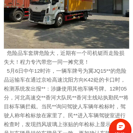
危险品车套牌危险大，近期有一个司机铤而走险损
失大！程力专汽带您一同一摊究竟！
5月6日中午12时许，一辆车牌号为冀JQ15**的危险
品运输车在通过京哈高速沈阳方向K42处的卡口时，
检测系统发出报**：涉嫌使用其他车辆号牌。12时05
分，河北高速交**香河大队民**香河主线站执勤民**将
目标车辆拦截。当民**询问驾驶人车辆年检标时，驾
驶人称年检标放在家里了。民**进入车辆驾驶室进行
检查时，发现挡风玻璃上张贴的年检标上显示的车牌