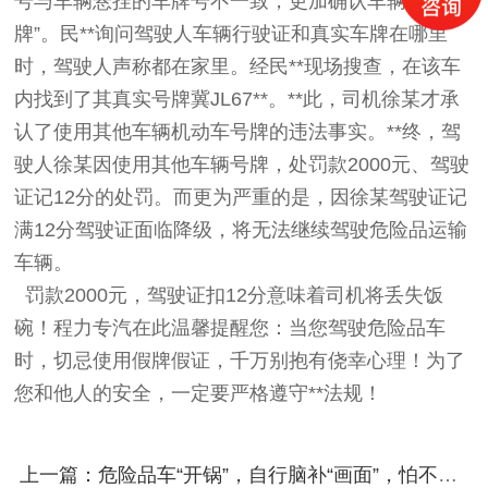
号与车辆悬挂的车牌号不一致，更加确认车辆涉嫌“套
牌”。民**询问驾驶人车辆行驶证和真实车牌在哪里
时，驾驶人声称都在家里。经民**现场搜查，在该车
内找到了其真实号牌冀JL67**。**此，司机徐某才承
认了使用其他车辆机动车号牌的违法事实。**终，驾
驶人徐某因使用其他车辆号牌，处罚款2000元、驾驶
证记12分的处罚。而更为严重的是，因徐某驾驶证记
满12分驾驶证面临降级，将无法继续驾驶危险品运输
车辆。
罚款2000元，驾驶证扣12分意味着司机将丢失饭
碗！程力专汽在此温馨提醒您：当您驾驶危险品车
时，切忌使用假牌假证，千万别抱有侥幸心理！为了
您和他人的安全，一定要严格遵守**法规！
上一篇：危险品车“开锅”，自行脑补“画面”，怕不怕您说的算！