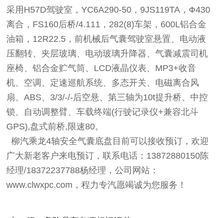
采用H57D驾驶室，YC6A290-50，9JS119TA，Ф430
离合，FS160后桥/4.111，282(8)车架，600L铝合金
油箱，12R22.5，前机械后气囊驾驶室悬置、电动液
压翻转、夹层玻璃、电动玻璃升降器、气囊减震司机
座椅、铝合金贮气筒、LCD液晶仪表、MP3+收音
机、空调、定速巡航系统、多态开关、电磁离合风
扇、ABS、3/3/-/-后空悬、第三轴为10t提升桥、中控
锁、自动调整臂、车载终端(行驶记录仪+兼容北斗
GPS),盘式前桥,限速80。
柳汽乘龙4轴安全气囊底盘目前可以接收预订，欢迎
广大新老客户来电预订，联系电话：13872880150陈
经理/18372237788杨经理，公司网站：
www.clwxpc.com，程力专汽愿竭诚为您服务！