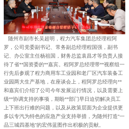
随州市副市长吴超明，程力汽车集团总经理程阿
罗，公司党委副书记、常务副总经理程国强，副书
记、办公室主任杨祖国，财务总监袁昌才等负责人接
待了省**国资委的**嘉宾。程阿罗总经理带**视察组一
行先后参观了程力商用车工业园和老厂区汽车装备工
业园两大生产基地，在座谈会上，程阿罗总经理向**
和嘉宾们介绍了公司今年发展运行情况，以及需要上
级**协调支持的事项，期盼**部门早日迫切解决员工
上下班出行难的问题，以及从政策层面为企业提供更
多以专汽为特色的应急产业支持举措，为随州打造“一
品三城四基地”的宏伟蓝图作出积极的贡献。