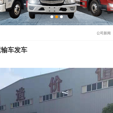
公司新闻 
运输车发车