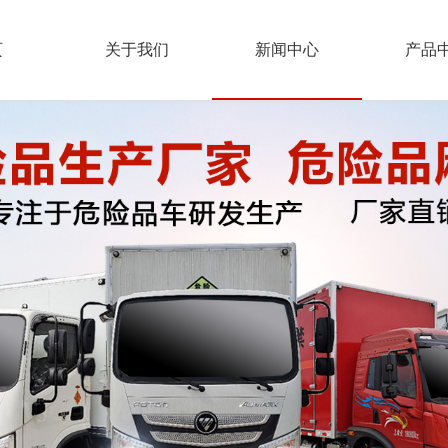
页
关于我们
新闻中心
产品