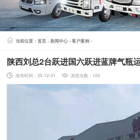
当前位置：
首页
-
新闻中心
-
客户案例
-
​陕西刘总2台跃进国六跃进蓝牌气瓶
发布时间：25-12-31
浏览次数：109