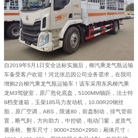
自2019年5月1日安全达标实施后，柳汽乘龙气瓶运输
车备受客户欢迎！河北张总因公司业务需求，在我司
增购2台柳汽乘龙气瓶运输车！该车采用东风柳汽乘
龙M3驾驶室，原厂危化底盘，5100MM轴距，法士特
8档变速箱，玉柴185马力发动机，10.00R20钢丝
胎，原厂空调，ABS，限速80，前盘制动，排气管前
置，断气刹，方向助力，中控锁，电动门窗，皮质气
囊座椅。整车尺寸：9000×2550×2950；厢体尺寸：