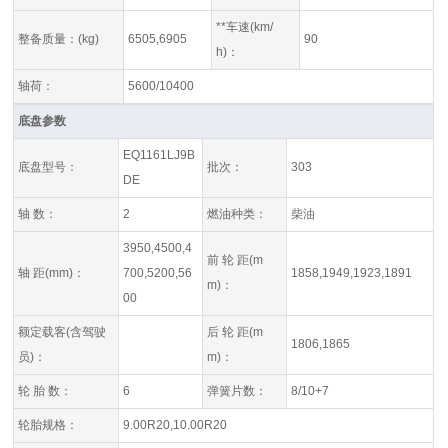
**车速(km/
整备质量：(kg)
6505,6905
90
h)：
轴荷：
5600/10400
底盘参数
EQ1161LJ9B
底盘型号：
批次：
303
DE
轴 数：
2
燃油种类：
柴油
3950,4500,4
前 轮 距(m
轴 距(mm)：
700,5200,56
1858,1949,1923,1891
m)：
00
额定载客(含驾驶
后 轮 距(m
1806,1865
员)：
m)：
轮 胎 数：
6
弹簧片数：
8/10+7
轮胎规格：
9.00R20,10.00R20