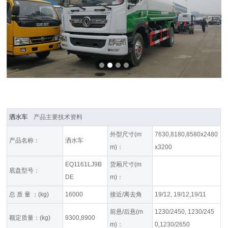
洒水车
产品主要技术资料
外型尺寸(m
7630,8180,8580x2480
产品名称：
洒水车
m)：
x3200
EQ1161LJ9B
货厢尺寸(m
底盘型号：
DE
m)：
总 质 量 ：(kg)
16000
接近/离去角
19/12, 19/12,19/11
前悬/后悬(m
1230/2450, 1230/245
额定质量：(kg)
9300,8900
m)：
0,1230/2650