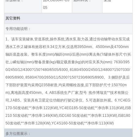
排放标准：
国Ⅴ,GB3847-20
燃料种类：
柴油
05
其它资料
专用功能说明：
1、该车安装罐体,管道系统,操作系统,洒水泵,取力器,通过传动轴带动水泵完成
洒水工作;2.罐体有效容积:9.34立方米,仅选用3950mm、4500mm及4700mm
轴距底盘改装。整车长度(mm)/轴距(mm)/后悬(mm)/离去角(?/罐体外形尺寸(长
壮ぶ嶙短轴)(mm)/整备质量(kg)/额定载质量(kg)的对应关系为(mm): 7630/395
0/2450/12/4300?150?480/6505/9300, 8180/4500/2450/12/4800?150?330/
6905/8900, 8580/4700/2650/11/5200?150?230/6905/8900。 3.侧防护及后
下部防护装置均采用Q235B材质,均采用螺栓连接,后下部防护尺寸:150?0(m
m),离地面高度450mm。4. ABS系统生产厂家,型号 :焦作博瑞克**技术有限公
司,J ABS。安装具有卫星定位功能的行驶记录仪。5.可选新款外观。6.YC4EG
170-50发动机**净功率:122(KW),YC4EG185-50发动机**净功率:131(KW),ISB
210 50发动机**净功率:149(KW),ISD160 50发动机**净功率:113(KW),ISB180
50发动机**净功率:128(KW),YC4S160-50发动机**净功率:113(KW)
多方位图展示：