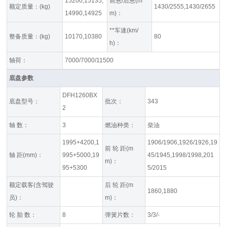
15200,15135,
前悬/后悬(m
额定质量：(kg)
1430/2555,1430/2655
14990,14925
m)：
**车速(km/
整备质量：(kg)
10170,10380
80
h)：
轴荷：
7000/7000/11500
底盘参数
DFH1260BX
底盘型号：
批次：
343
2
轴 数：
3
燃油种类：
柴油
1995+4200,1
1906/1906,1926/1926,19
前 轮 距(m
轴 距(mm)：
995+5000,19
45/1945,1998/1998,201
m)：
95+5300
5/2015
额定载客(含驾驶
后 轮 距(m
1860,1880
员)：
m)：
轮 胎 数：
8
弹簧片数：
3/3/-