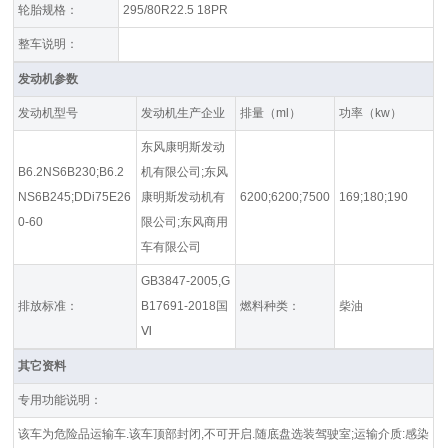
轮胎规格：
295/80R22.5 18PR
整车说明：
发动机参数
发动机型号
发动机生产企业
排量（ml）
功率（kw）
东风康明斯发动
B6.2NS6B230;B6.2
机有限公司;东风
NS6B245;DDi75E26
康明斯发动机有
6200;6200;7500
169;180;190
0-60
限公司;东风商用
车有限公司
GB3847-2005,G
排放标准：
B17691-2018国
燃料种类：
柴油
Ⅵ
其它资料
专用功能说明：
该车为危险品运输车.该车顶部封闭,不可开启.随底盘选装驾驶室;运输介质:感染