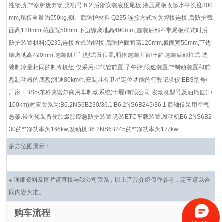
性物质,**诊所废弃物,类项号:6.2.后部安装液压尾板,液压尾板收起水平长度300
mm,尾板重量为550kg.侧、后防护材料:Q235,连接方式均为焊接连接,后防护截
面高120mm,截面宽50mm,下边缘离地高490mm;选装后部不带尾板样式时后
防护装置材料:Q235,连接方式为焊接,后防护截面高120mm,截面宽50mm,下边
缘离地高490mm.选装侧开门型式及位置;厢体选装开百叶窗,选装后部样式,选
装制冷量相同的制冷机组.仅采用排气管前置,子午胎,限速装置,**制动装置和前
盘制动器的底盘;限速80km/h.安装具有卫星定位功能的行驶记录仪;EBS型号/
厂家:EBS5/东科克诺尔商用车制动系统(十堰)有限公司.发动机型号及油耗值(L/
100km)对应关系为:B6.2NS6B230/36.1,B6.2NS6B245/36.1.后轴仅采用空气
悬架.转向轮装备轮胎爆胎应急防护装置.选装ETC车载装置.发动机B6.2NS6B2
30的**净功率为166kw,发动机B6.2NS6B245的**净功率为177kw.
多方位图展示：
※ 详细资料及图片请直接与我公司联系，以上产品介绍仅作参考，定车请以合
同内容为准。
购车流程