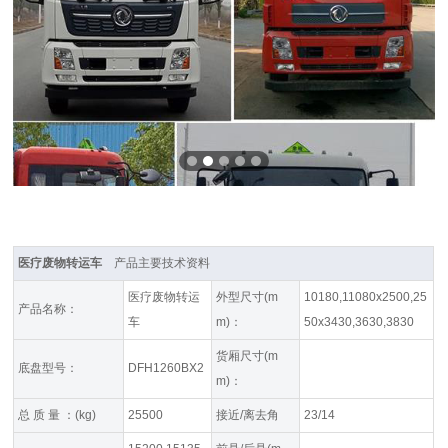
医疗废物转运车
产品主要技术资料
医疗废物转运
外型尺寸(m
10180,11080x2500,25
产品名称：
车
m)：
50x3430,3630,3830
货厢尺寸(m
底盘型号：
DFH1260BX2
m)：
总 质 量 ：(kg)
25500
接近/离去角
23/14