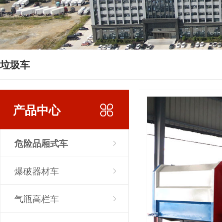
垃圾车
产品中心
危险品厢式车
爆破器材车
气瓶高栏车