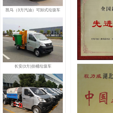
凯马（3方汽油）可卸式垃圾车
长安(3方)挂桶垃圾车