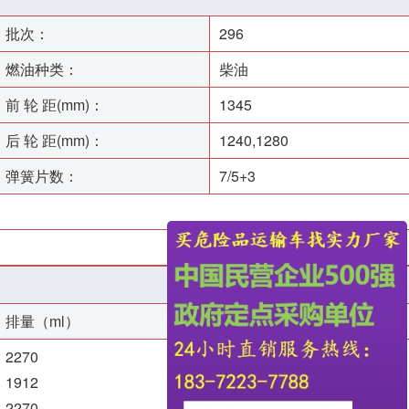
批次：
296
燃油种类：
柴油
前 轮 距(mm)：
1345
后 轮 距(mm)：
1240,1280
弹簧片数：
7/5+3
排量（ml）
功率（kw）
2270
50
1912
75
2270
65