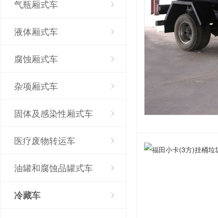
气瓶厢式车
液体厢式车
腐蚀厢式车
杂项厢式车
固体及感染性厢式车
医疗废物转运车
油罐和腐蚀品罐式车
冷藏车