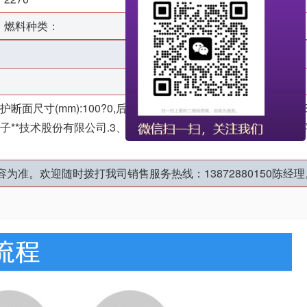
燃料种类：
柴油
尺寸(mm):100?0,后下部防护离地高度(mm):380。2、AB
科密汽车电子**技术股份有限公司.3、选装挂铁桶装置。4、车辆颜色、
准。欢迎随时拨打我司销售服务热线：13872880150陈经理