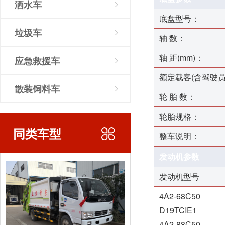
洒水车
底盘型号：
垃圾车
轴 数：
轴 距(mm)：
应急救援车
额定载客(含驾驶员
散装饲料车
轮 胎 数：
轮胎规格：
同类车型
整车说明：
发动机参数
发动机型号
4A2-68C50
D19TCIE1
4A2-88C50