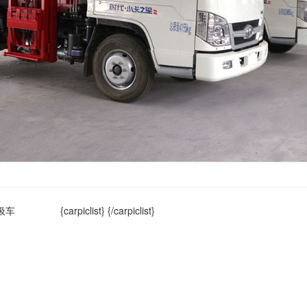
{carpiclist}
{/carpiclist}