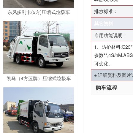
排放标准：
东风多利卡(5方)压缩式垃圾车
其它资料
专用功能说明：
1、防护材料:Q23
参数**,4S/4
可变化。
※ 详细资料及图
凯马（4方蓝牌）压缩式垃圾车
购车流程