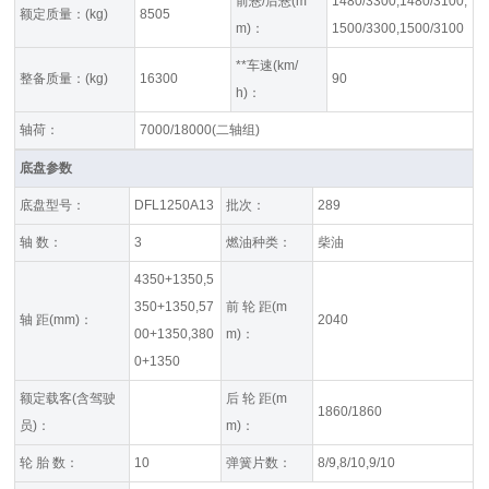
前悬/后悬(m
1480/3300,1480/3100,
额定质量：(kg)
8505
m)：
1500/3300,1500/3100
**车速(km/
整备质量：(kg)
16300
90
h)：
轴荷：
7000/18000(二轴组)
底盘参数
底盘型号：
DFL1250A13
批次：
289
轴 数：
3
燃油种类：
柴油
4350+1350,5
350+1350,57
前 轮 距(m
轴 距(mm)：
2040
00+1350,380
m)：
0+1350
额定载客(含驾驶
后 轮 距(m
1860/1860
员)：
m)：
轮 胎 数：
10
弹簧片数：
8/9,8/10,9/10