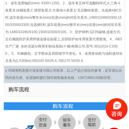
1、该车选用轴距(mm): 4350+1350。2、该车有五种可选翻转样式,A:三角斗
装置,B:挂桶装置,C:摆臂装置,D:大落地斗装置,E:无后翻转装置。当选择ABCD
时,该车前悬(mm)/整车长(mm)/后悬(mm)的对应关系为:,1480/10480/3300,15
00/10500/3300;当选择E时,该车前悬(mm)/整车长(mm)/后悬(mm)的对应关系
为:1480/10280/3100,1500/10300/3100。3、防护材料:Q235碳钢,连接方式:
左右侧面防护采用焊接连接在副梁上,后部防护由专用装置代替豁免。4、ABS
生产厂家: 东科克诺尔商用车制动系统(十堰)有限公司;型号:3631010-C200
0.。5、车辆颜色、文字喷涂及局部细节可变化。6、采用发动机与油耗值对应
关系为(L/100km):ISD245 50/35.4, ISD270 50/35.9
※ 详细资料及图片请直接与我公司联系，以上产品介绍仅作参考，定车请以合
同内容为准。欢迎随时拨打我司销售服务热线：13872880150陈经理。
购车流程