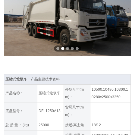
压缩式垃圾车
产品主要技术资料
外型尺寸(m
10500,10480,10300,1
产品名称：
压缩式垃圾车
m)：
0280x2500x3250
货厢尺寸(m
底盘型号：
DFL1250A13
m)：
总 质 量 ：(kg)
25000
接近/离去角
18/12