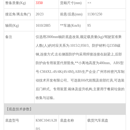
整备质量
(Kg)
3350
货厢尺寸
(mm)
××
接近角
/
离去角
(°)
20/23
前悬
/
后悬
(mm)
1130/1250
轴荷
(Kg)
1610/2885
**车速
(Km/h)
95
备注
仅选用
2800mm
轴距底盘改装
,
额定载质量
(kg)/
驾驶室准乘
人数
(
人
)
的对应关系为
:1015/2,950/3
。防护材料
:Q235B
碳
钢
,
连接方式
:
左右侧面防护均采用焊接连接在副梁上
,
后部
防护由专用装置代替豁免
,
**小离地高度为
480mm
。
ABS
型
号
:CM4XL-4S/4K(4S/4M),ABS
生产企业
:
广州市科密汽车制
动技术开发有限公司。可选装
H6
代前围及前部灯具
,
可选装
后门样式。专用装置
:
厢体及提升机构
,
主要用于餐厨垃圾的
收集与运输。
【底盘技术参数】
底盘型号
KMC1041A28
底盘名称
载货汽车底盘
D5