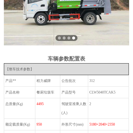
车辆参数配置表
【整车技术参数】
产品**
程力威牌
公告批次
312
产品名称
餐厨垃圾车
产品型号
CLW5040TCAK5
总质量
(Kg)
4495
驾驶室准乘人数
2
(
人
)
额定载质量
(Kg)
950
外形尺寸
(mm)
5180
×2040×2350