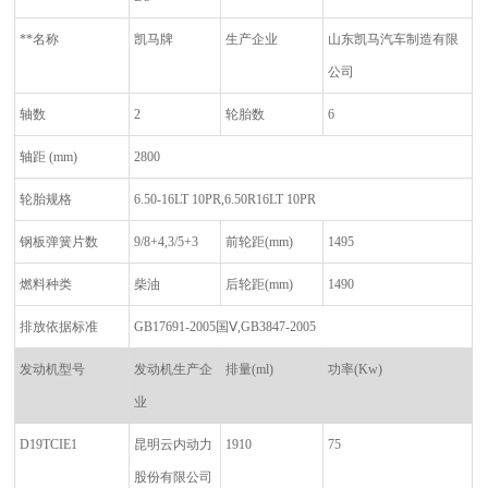
**名称
凯马牌
生产企业
山东凯马汽车制造有限
公司
轴数
2
轮胎数
6
轴距
(mm)
2800
轮胎规格
6.50-16LT 10PR,6.50R16LT 10PR
钢板弹簧片数
9/8+4,3/5+3
前轮距
(mm)
1495
燃料种类
柴油
后轮距
(mm)
1490
排放依据标准
GB17691-2005
国
Ⅴ,GB3847-2005
发动机型号
发动机生产企
排量
(ml)
功率
(Kw)
业
D19TCIE1
昆明云内动力
1910
75
股份有限公司