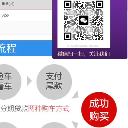
排量
(ml)
功率
(Kw)
3856
115