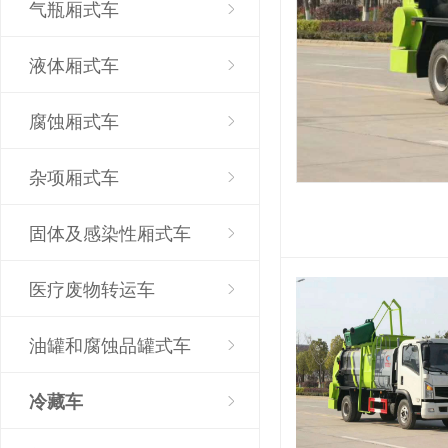
气瓶厢式车
液体厢式车
腐蚀厢式车
杂项厢式车
固体及感染性厢式车
医疗废物转运车
油罐和腐蚀品罐式车
冷藏车