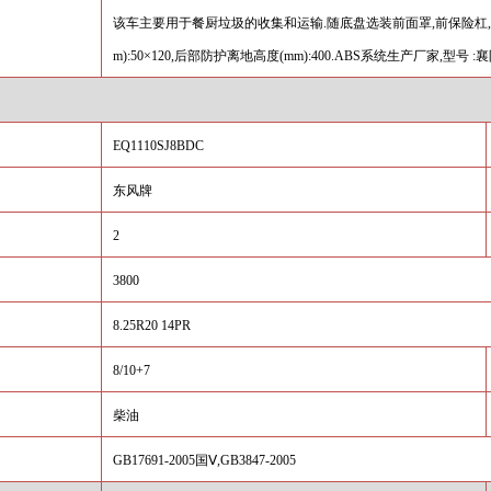
该车主要用于餐厨垃圾的收集和运输
.
随底盘选装前面罩
,
前保险杠
,
m):50×120,
后部防护离地高度
(mm):400.ABS
系统生产厂家
,
型号
:
襄
EQ1110SJ8BDC
东风牌
2
3800
8.25R20 14PR
8/10+7
柴油
GB17691-2005
国
Ⅴ,GB3847-2005