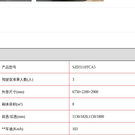
产品型号
SZD5110TCA5
驾驶室准乘人数
(
人
)
3
外形尺寸
(mm)
6750
×2200×2900
厢体容积
(m
³
)
8
前悬
/
后悬
(mm)
1130/1820,1150/1800
**车速
(Km/h)
103