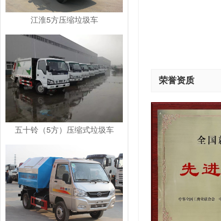
江淮5方压缩垃圾车
荣誉资质
五十铃（5方）压缩式垃圾车