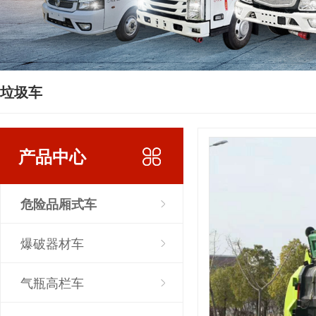
垃圾车
产品中心
危险品厢式车
爆破器材车
气瓶高栏车