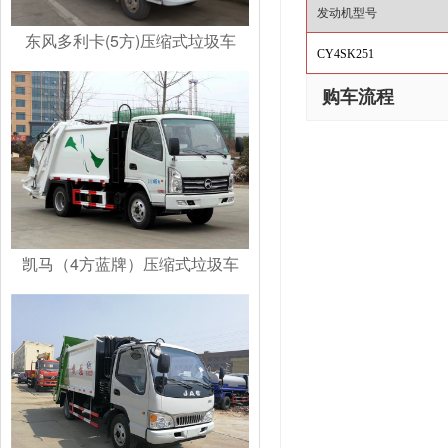
发动机型号
东风多利卡(5方)压缩式垃圾车
CY4SK251
购车流程
凯马（4方蓝牌）压缩式垃圾车