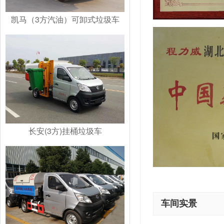
凯马（3方汽油）可卸式垃圾车
长安(3方)挂桶垃圾车
车间实景