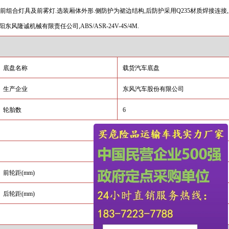
前组合灯具及前雾灯
.
选装厢体外形
.
侧防护为裙边结构
,
后防护采用
Q235
材质焊接连接
,
阳东风隆诚机械有限责任公司
,ABS/ASR-24V-4S/4M.
底盘名称
载货汽车底盘
生产企业
东风汽车股份有限公司
轮胎数
6
前轮距
(mm)
1745,1747,1823
后轮距
(mm)
1620,1806,1800,1715