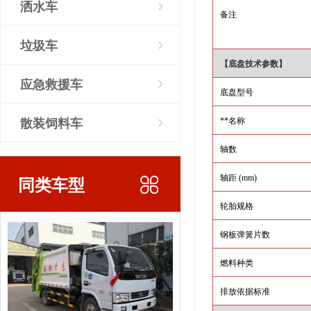
洒水车
备注
垃圾车
【底盘技术参数】
应急救援车
底盘型号
散装饲料车
**名称
轴数
同类车型
轴距
(mm)
轮胎规格
钢板弹簧片数
燃料种类
排放依据标准