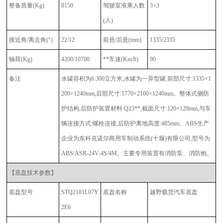
整备质量
(Kg)
8150
驾驶室准乘人数
3+3
(人)
接近角
/离去角(°)
22/12
前悬
/后悬(mm)
1335/2335
轴荷
(Kg)
4200/10700
**车速
(Km/h)
90
备注
水罐容积为
6.300立方米,水罐为一异型罐,前部尺寸:1335×1
200×1240mm,后部尺寸:1770×2100×1240mm。整体式侧防
护结构,后防护装置材料:Q23**,截面尺寸:120×120mm,与车
辆连接方式:螺栓连接,后防护离地高度:485mm。ABS生产
企业为东科克诺尔商用车制动系统(十堰)有限公司,型号为
ABS/ASR-24V-4S/4M。主要专用装置有消防泵、消防炮。
【底盘技术
参数】
底盘型号
STQ2181L07Y
底盘名称
越野载货汽车底盘
2E6