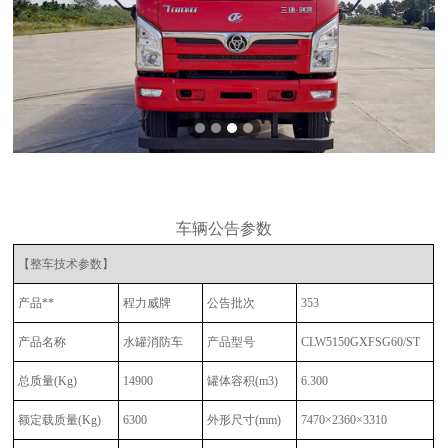
车辆公告参数
【整车技术参数】
产品**
程力威牌
公告批次
353
产品名称
水罐消防车
产品型号
CLW5150GXFSG60/ST
总质量
(Kg)
14900
罐体容积
(m3)
6.300
额定载质量
(Kg)
6300
外形尺寸
(mm)
7470×2360×3310