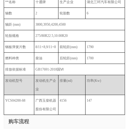
**名称
十通牌
生产企业
湖北三环汽车有限公司
轴数
2
轮胎数
6
轴距
(mm)
3800,3950,4200,4500
轮胎规格
275/80R22.5,10.00R20
钢板弹簧片数
8/11+8,9/11+8
前轮距
(mm)
1790
燃料种类
柴油
后轮距
(mm)
1700
排放依据标准
GB17691-2018国Ⅵ
发动机型号
发动机生产企
排量
(ml)
功率
(Kw)
业
YCS04200-68
广西玉柴机器
4156
147
股份有限公司
购车流程