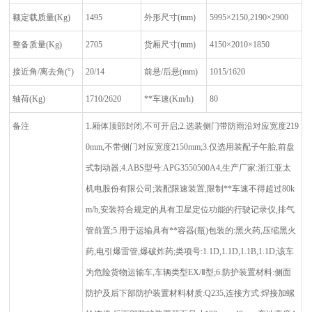
额定载质量
(Kg)
1495
外形尺寸
(mm)
5995
×2150,2190×2900
整备质量
(Kg)
2705
货厢尺寸
(mm)
4150
×2010×1850
接近角
/
离去角
(°)
20/14
前悬
/
后悬
(mm)
1015/1620
轴荷
(Kg)
1710/2620
**车速
(Km/h)
80
备注
1.
厢体顶部封闭
,
不可开启
;2.
选装侧门带防雨沿对应宽度
219
0mm,
不带侧门对应宽度
2150mm;3.
仅选用装配子午胎
,
前盘
式制动器
;4.ABS
型号
:APG3550500A4,
生产厂家
:
浙江亚太
机电股份有限公司
;
装配限速装置
,
限制**车速不得超过
80k
m/h,
安装符合规定的具有卫星定位功能的行驶记录仪
,
排气
管前置
;5.
用于运输具有**容器
(
瓶
)
包装的
:
黑火药
,
压缩黑火
药
,
电引爆雷管
,
爆破炸药
;
类项号
:1.1D,1.1D,1.1B,1.1D;
该车
为危险货物运输车
,
车辆类型
EX/Ⅱ
型
;6.
防护装置材料
:
侧面
防护及后下部防护装置材料材质
:Q235,
连接方式
:
焊接加螺