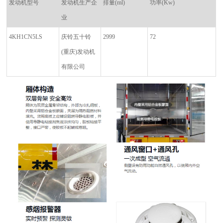
发动机型号
发动机生产企
排量
(ml)
功率
(Kw)
业
4KH1CN5LS
庆铃五十铃
2999
72
(
重庆
)
发动机
有限公司