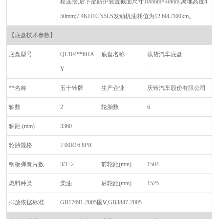
栓连接
,
后下部防护装置截面尺寸
100mm×40mm,
离地高度
4
50mm;7.4KH1CN5LS
发动机油耗值为
12.60L/100km
。
【底盘技术参数】
底盘型号
QL104**6HA
底盘名称
载货汽车底盘
Y
**名称
五十铃牌
生产企业
庆铃汽车股份有限公司
轴数
2
轮胎数
6
轴距
(mm)
3360
轮胎规格
7.00R16 8PR
钢板弹簧片数
3/3+2
前轮距
(mm)
1504
燃料种类
柴油
后轮距
(mm)
1525
排放依据标准
GB17691-2005
国
Ⅴ,GB3847-2005