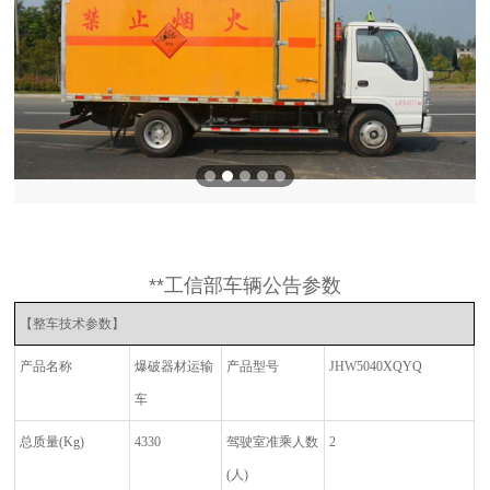
**工信部车辆公告参数
【整车技术参数】
产品名称
爆破器材运输
产品型号
JHW5040XQYQ
车
总质量
(Kg)
4330
驾驶室准乘人数
2
(
人
)