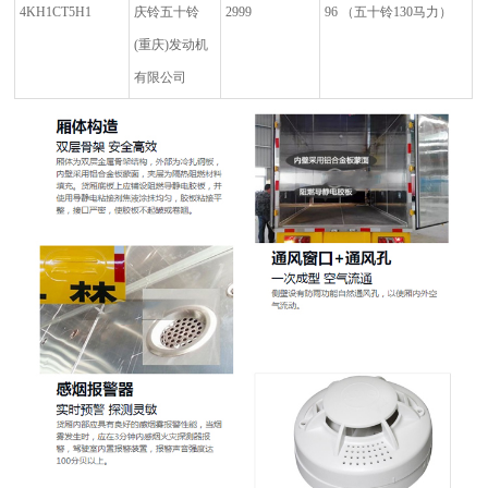
4KH1CT5H1
庆铃五十铃
2999
96
（五十铃
130
马力）
(
重庆
)
发动机
有限公司