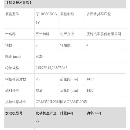
【底盘技术参数】
底盘型号
QL1033CDCA
底盘名称
多用途货车底盘
1Y
**名称
五十铃牌
生产企业
庆铃汽车股份有限公司
轴数
2
轮胎数
4
轴距
(mm)
3025
轮胎规格
215/75R15,235/75R15
钢板弹簧片数
-/6
前轮距
(mm)
1425
燃料种类
柴油
后轮距
(mm)
1435
排放依据标准
GB18352.5-2013
国
Ⅴ,GB3847-2005
发动机型号
发动机生产企
排量
(ml)
功率
(Kw)
业