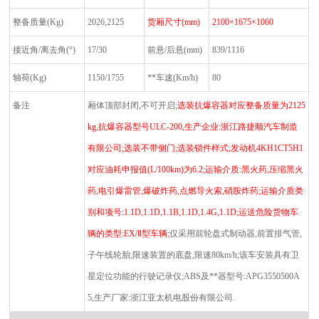
整备质量
(Kg)
2026,2125
货厢尺寸
(mm)
2100
×1675×1060
接近角
/
离去角
(°)
17/30
前悬
/
后悬
(mm)
839/1116
轴荷
(Kg)
1150/1755
**车速
(Km/h)
80
备注
厢体顶部封闭
,
不可开启
;
选装抗爆容器对应整备质量为
2125
kg,
抗爆容器型号
ULC-200,
生产企业
:
浙江路捷顺汽车制造
有限公司
;
选装不带侧门
;
选装锁件样式
;
发动机
4KH1CT5H1
对应油耗申报值
(L/100km)
为
6.2;
运输介质
:
黑火药
,
压缩黑火
药
,
电引爆雷管
,
爆破炸药
,
点燃导火索
,
硝胺炸药
;
运输介质类
别和项号
:1.1D,1.1D,1.1B,1.1D,1.4G,1.1D;
运送危险货物车
辆的类型
:EX/Ⅱ
型车辆
;
仅采用前轮盘式制动器
,
前置排气管
,
子午线轮胎
,
限速装置的底盘
,
限速
80km/h;
该车安装具有卫
星定位功能的行驶记录仪
;ABS
及**器型号
:APG3550500A
5,
生产厂家
:
浙江亚太机电股份有限公司
.