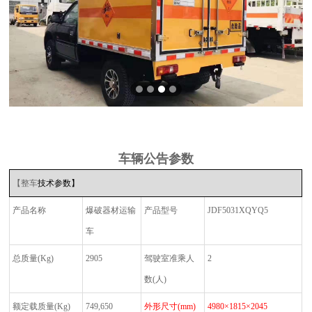
车辆公告参数
【整车
技术参数】
产品名称
爆破器材运输
产品型号
JDF5031XQYQ5
车
总质量
(Kg)
2905
驾驶室准乘人
2
数
(
人
)
额定载质量
(Kg)
749,650
外形尺寸
(mm)
4980
×1815×2045