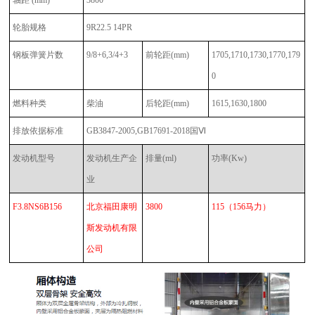
轴距 (mm)
3800
轮胎规格
9R22.5 14PR
钢板弹簧片数
9/8+6,3/4+3
前轮距
(mm)
1705,1710,1730,1770,179
0
燃料种类
柴油
后轮距
(mm)
1615,1630,1800
排放依据标准
GB3847-2005,GB17691-2018国Ⅵ
发动机型号
发动机生产企
排量
(ml)
功率
(Kw)
业
F3.8NS6B156
北京福田康明
3800
115
（
156马力
）
斯发动机有限
公司