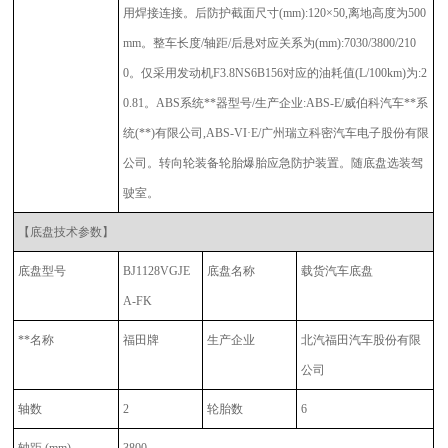
用焊接连接。后防护截面尺寸(mm):120×50,离地高度为500
mm。整车长度/轴距/后悬对应关系为(mm):7030/3800/210
0。仅采用发动机F3.8NS6B156对应的油耗值(L/100km)为:2
0.81。ABS系统**器型号/生产企业:ABS-E/威伯科汽车**系
统(**)有限公司,ABS-VI·E/广州瑞立科密汽车电子股份有限
公司。转向轮装备轮胎爆胎应急防护装置。随底盘选装驾
驶室。
【底盘技术参数】
底盘型号
BJ1128VGJE
底盘名称
载货汽车底盘
A-FK
**名称
福田牌
生产企业
北汽福田汽车股份有限
公司
轴数
2
轮胎数
6