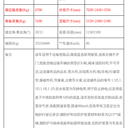
额定载质量
(Kg)
6700
外形尺寸
(mm)
7030×2430×3350
整备质量
(Kg)
5100
货厢尺寸
(mm)
5150×2300×2100
接近角
/离去角(°)
20/13
前悬
/后悬(mm)
1130/2100
轴荷
(Kg)
3535/8460
**车速
(Km/h)
80
备注
该车适用于运输危险品,随底盘选装驾驶室,选装右侧不开
门;危险货物运输车辆的类型(EX/Ⅲ),厢体顶部封闭,不可开
启,运送爆炸品的品名:黑火药,压缩黑火药,电(非电)引爆雷
管,爆破炸药,导爆索,点燃导火索;运送爆炸品的项号:1.1D,1.
1D,1.1B,1.1D;安全装置为导静电带,用于防止静电;仅采用底
盘子午线轮胎和带ABS的底盘,该车前轮安装盘式制动器,前
置排气管,装配限速装置,限速80km/h;安装带有卫星定位功
能的行驶记录仪;侧防护和后防护装置材料材质为Q23**碳
钢,侧防护与箱体底板和副梁焊接连接,后防护装置与车架采