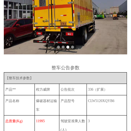
整车公告参数
【整车技术参数】
产品**
程力威牌
公告批次
336（扩展）
产品名称
爆破器材运输
产品型号
CLW5120XQYB6
车
总质量
(Kg)
11995
驾驶室准乘人数
3
(人)