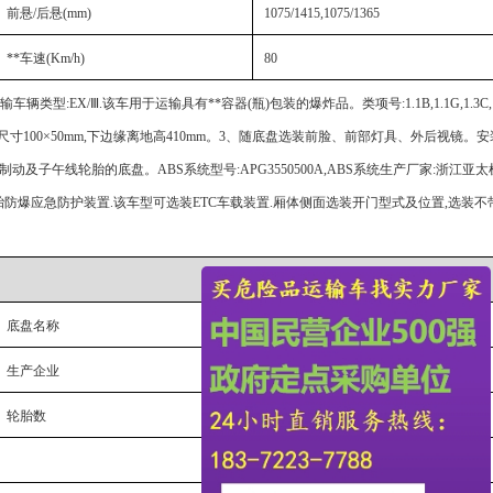
前悬
/后悬(mm)
1075/1415,1075/1365
**车速
(Km/h)
80
Ⅲ.该车用于运输具有**容器(瓶)包装的爆炸品。类项号:1.1B,1.1G,1.3C,1.1D,1.2D
面尺寸100×50mm,下边缘离地高410mm。3、随底盘选装前脸、前部灯具、外后视镜
动及子午线轮胎的底盘。ABS系统型号:APG3550500A,ABS系统生产厂家:浙江亚
转向轮安装轮胎防爆应急防护装置.该车型可选装ETC车载装置.厢体侧面选装开门型式及位置,选
底盘名称
载货汽车底盘
生产企业
江铃汽车股份有限公司
轮胎数
6