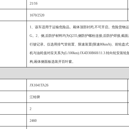
21/16
1670/2520
1、该车适用于运输危险品。厢体顶部封闭,不可开启。危险货物运输车辆类型:EX/
G。2、侧,后防护材料均为Q235,侧防护螺栓连接;后防护焊接,截
行驶记录。仅选用排气管前置、限速装置(限速80km/h)、前轮盘式制
机与油耗值对应关系为(L/100km):JX4D30B6H/11.3.
构;厢体侧面板选装开百叶窗。
JX1041TA26
江铃牌
2
2460