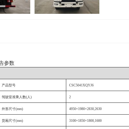
告参数
产品型号
CSC5041XQYJ6
驾驶室准乘人数
(人)
2
外形尺寸
(mm)
4950×1980×2830,2630
货厢尺寸
(mm)
3100×1850×1800,1600