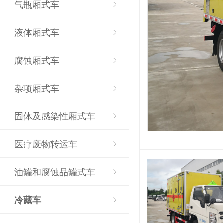
气瓶厢式车
液体厢式车
腐蚀厢式车
杂项厢式车
固体及感染性厢式车
医疗废物转运车
油罐和腐蚀品罐式车
冷藏车