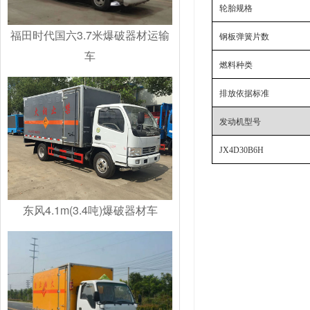
轮胎规格
福田时代国六3.7米爆破器材运输
钢板弹簧片数
车
燃料种类
排放依据标准
发动机型号
JX4D30B6H
东风4.1m(3.4吨)爆破器材车