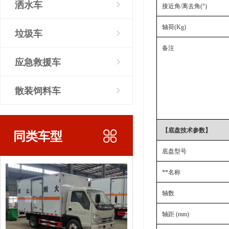
洒水车
接近角
/离去角(°)
轴荷
(Kg)
垃圾车
备注
应急救援车
散装饲料车
【底盘技术参数】
同类车型
底盘型号
**名称
轴数
轴距 (mm)