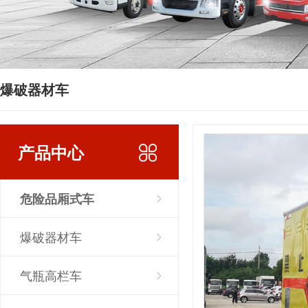
爆破器材车
产品中心
危险品厢式车
爆破器材车
气瓶高栏车