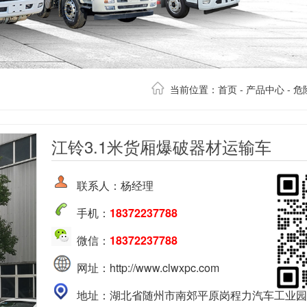
当前位置：
首页
-
产品中心
-
危
江铃3.1米货厢爆破器材运输车
联系人：杨经理
手机：
18372237788
微信：
18372237788
网址：http://www.clwxpc.com
地址：湖北省随州市南郊平原岗程力汽车工业