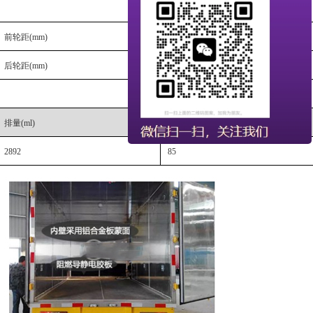
前轮距
(mm)
1385
后轮距
(mm)
1425
排量
(ml)
功率
(Kw)
2892
85