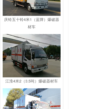
庆铃五十铃4米1（蓝牌）爆破器
材车
江淮4米2（3.5吨）爆破器材车