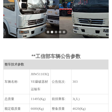
**工信部车辆公告参数
整车技术参数
JHW5110XQ
车辆名称:
YE爆破器材
公告批次:
303
运输车
总质量
11495(Kg)
前排乘客:
3(人)
额定载质量
6680(Kg)
整备质量
4620(Kg)