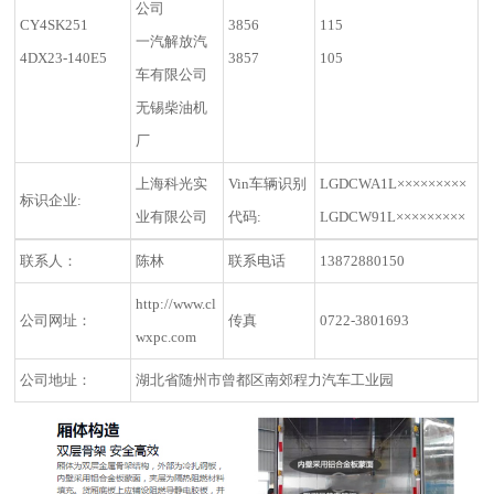
公司
CY4SK251
3856
115
一汽解放汽
4DX23-140E5
3857
105
车有限公司
无锡柴油机
厂
上海科光实
Vin车辆识别
LGDCWA1L×××××××××
标识企业:
业有限公司
代码:
LGDCW91L×××××××××
联系人：
陈林
联系电话
13872880150
http://www.cl
公司网址：
传真
0722-3801693
wxpc.com
公司地址：
湖北省随州市曾都区南郊程力汽车工业园