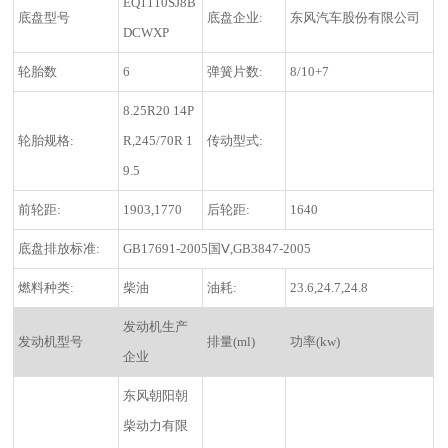
EQ1110SJ8B
底盘型号
底盘企业:
东风汽车股份有限公司
DCWXP
轮胎数
6
弹簧片数:
8/10+7
8.25R20 14P
轮胎规格:
R,245/70R 1
传动型式:
9.5
前轮距:
1903,1770
后轮距:
1640
底盘排放标准:
GB17691-2005国Ⅴ,GB3847-2005
燃料种类:
柴油
油耗:
23.6,24.7,24.8
发动机生产
发动机型号
排量(ml)
功率(kw)
企业
东风朝阳朝
柴动力有限