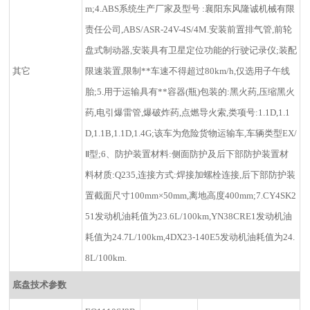
m;4.ABS系统生产厂家及型号 :襄阳东风隆诚机械有限
责任公司,ABS/ASR-24V-4S/4M.安装前置排气管,前轮
盘式制动器,安装具有卫星定位功能的行驶记录仪;装配
其它
限速装置,限制**车速不得超过80km/h,仅选用子午线
胎;5.用于运输具有**容器(瓶)包装的:黑火药,压缩黑火
药,电引爆雷管,爆破炸药,点燃导火索,类项号:1.1D,1.1
D,1.1B,1.1D,1.4G;该车为危险货物运输车,车辆类型EX/
Ⅱ型;6、防护装置材料:侧面防护及后下部防护装置材
料材质:Q235,连接方式:焊接加螺栓连接,后下部防护装
置截面尺寸100mm×50mm,离地高度400mm;7.CY4SK2
51发动机油耗值为23.6L/100km,YN38CRE1发动机油
耗值为24.7L/100km,4DX23-140E5发动机油耗值为24.
8L/100km.
底盘技术参数