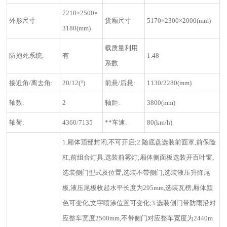
7210×2500×
外形尺寸
货厢尺寸
5170×2300×2000(mm)
3180(mm)
载质量利用
防抱死系统:
有
1.48
系数
接近角/离去角:
20/12(°)
前悬/后悬:
1130/2280(mm)
轴数:
2
轴距:
3800(mm)
轴荷:
4360/7135
**车速:
80(km/h)
1.厢体顶部封闭,不可开启;2.随底盘选装前面罩,前保险
杠,前组合灯具,选装前雾灯;厢体侧面板选装开百叶窗,
选装侧门型式及位置,选装不带侧门,选装液压升降尾
板,液压尾板收起水平长度为295mm,选装瓦楞,厢体颜
色可变化,文字喷涂位置可变化;3.选装侧门带防雨沿对
应整车宽度2500mm,不带侧门对应整车宽度为2440m