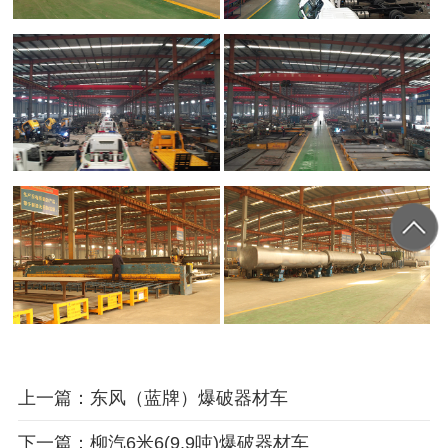
上一篇：东风（蓝牌）爆破器材车
下一篇：柳汽6米6(9.9吨)爆破器材车