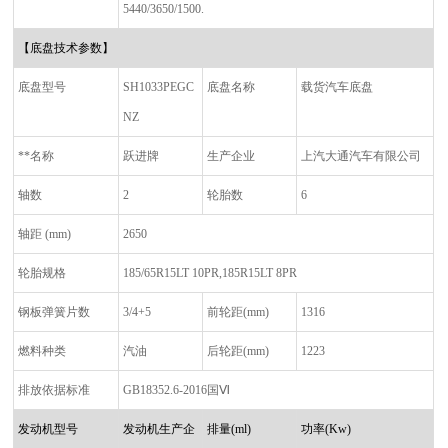
5440/3650/1500.
【底盘技术参数】
底盘型号
SH1033PEGC
底盘名称
载货汽车底盘
NZ
**名称
跃进牌
生产企业
上汽大通汽车有限公司
轴数
2
轮胎数
6
轴距
(mm)
2650
轮胎规格
185/65R15LT 10PR,185R15LT 8PR
钢板弹簧片数
3/4+5
前轮距
(mm)
1316
燃料种类
汽油
后轮距
(mm)
1223
排放依据标准
GB18352.6-2016
国
Ⅵ
发动机型号
发动机生产企
排量
(ml)
功率
(Kw)