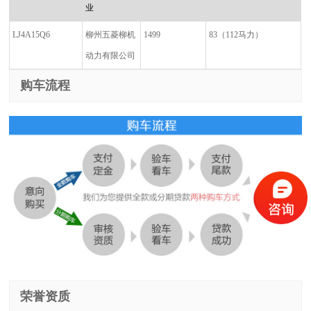
业
LJ4A15Q6
柳州五菱柳机
1499
83
（
112
马力）
动力有限公司
购车流程
荣誉资质