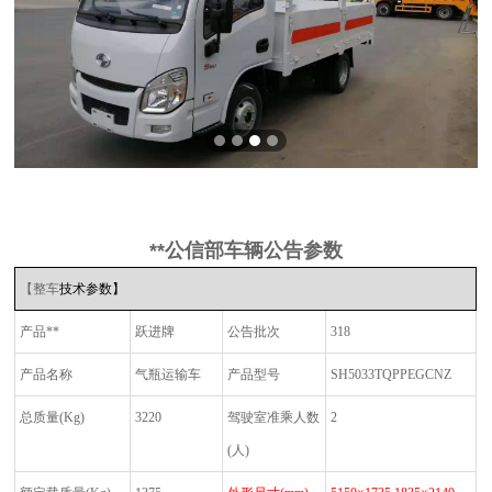
**公信部车辆公告参数
【整车
技术参数】
产品**
跃进牌
公告批次
318
产品名称
气瓶运输车
产品型号
SH5033TQPPEGCNZ
总质量
(Kg)
3220
驾驶室准乘人数
2
(
人
)