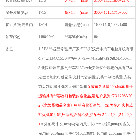
额定载质量
(Kg)
1375
外形尺寸
(mm)
5150
×1735,1835×2140
整备质量
(Kg)
1715
货厢尺寸
(mm)
3360
×1615,1715×550
接近角
/
离去角
(°)
18/14
前悬
/
后悬
(mm)
1090/1410,1090/1500
轴荷
(Kg)
1180/2040
**车速
(Km/h)
80
备注
1.ABS
**器型号
/
生产厂家
:YF8/
武汉元丰汽车电控系统有限
公司
;2.LJ4A15Q6
净功率为
79kw,
对应油耗值为
8.5L/100km;
3.
装限速装置
,
限制**车速
80km/h;
安装符合规定的具有卫星
定位功能的行驶记录仪
;
排气管前置
;
安装**制动装置
,
安装
前盘制动器
;4.
选装无栅栏货箱
;
5.
该车为危险品运输车
,
用于
运输具有**容器瓶包装的危化品
,
运送介质为
:GB 12268-201
2
《危险货物品名表》中的液化石油气
,
丁烷
,
丙烷
,
打火机或
打火机加油罐
,
压缩氧
,
溶解乙炔
,
类项号
:2.1,2.1,2.1,2.1,2.2,2.
1;
6.
外形尺寸长
(mm)/
货箱内尺寸长
(mm)/
后悬
(mm)
对应关
系
:
轴距
2650mm
时
,
单排
5150/3360/1410;
轴距
2850mm
时
,
单排