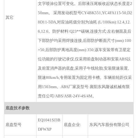
文字喷涂位置可变化。后部液压尾板收起状态长度是2
50mm。 采用发动机型号CY4BK551,YC4FA115-50,D2
其它
8D11-5DA,对应油耗值分别为油耗 (L/100km):12.4,12.
6,12.6。防护材料:Q23**碳钢,连接方式:左右侧面及后
下部防护均采用焊接连接,后部防护断面尺寸(mm):100
×50,后部防护离地高度(mm):350,该车安装带有卫星定
位功能的行驶记录仪,仅采用前盘制动器和安装ABS以
及前置消声器的底盘,采用子午线轮胎,安装限速装置,
限速80km/h,专用装置为固定用卡槽。车辆前轮距仅采
用1503mm。ABS厂家及型号:襄阳东风隆诚机械有限
责任公司/ABS/ASR-24V-4S/4M。
底盘技术参数
EQ1041SJ3B
底盘型号
底盘企业:
东风汽车股份有限公司
DFWXP