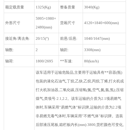
额定载质量
1325(Kg)
整备质量
3040(Kg)
5995×1980×
外形尺寸
货厢尺寸
4120×1840×600(mm)
2480(mm)
接近角/离去角:
20/15(°)
前悬/后悬:
1040/1647(mm)
轴数:
2
轴距:
3308(mm)
轴荷:
1800/2695
**车速:
80(km/h)
该车适用于运输危险品,主要用于运输具有**容器(瓶)
包装的液化石油气,丁烷,乙炔,乙烷,丙烷,丁烯,打火机或
打火机加油器,二氧化碳,压缩氧(氮,空气,氦,氩,氖);压缩
煤气,类项号:2.1,2.2。该车运输的介质为2.1项易燃气
体时,车辆采用”易燃气体”标识牌,运输的介质为2.2项
非易燃无毒气体时,车辆采用”不燃气体”标识牌。选装
后部液压尾板,箱栏板内长(mm):3800,货栏颜色可变化,