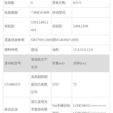
轮胎数
6
弹簧片数:
6/6+5
轮胎规格:
7.00R16 8PR
传动型式:
1503,1485,1
前轮距:
后轮距:
1494,1458
441
底盘排放标准:
GB17691-2005国Ⅴ,GB3847-2005
燃料种类:
柴油
油耗:
12.4,12.6,12.6
发动机生产
发动机型号
排量(ml)
功率(kw)
企业
东风朝阳朝
CY4BK551
柴动力有限
3707
75
公司
浙江道明光
Vin车辆识别
LGDCH81G×××××××××
标识企业:
学股份有限