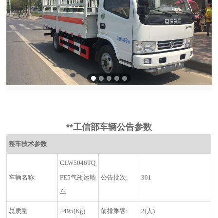
**工信部车辆公告参数
整车技术参数
CLW5046TQ
车辆名称:
PE5气瓶运输
公告批次:
301
车
总质量
4495(Kg)
前排乘客:
2(人)