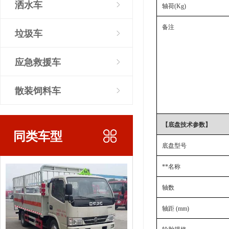
洒水车
轴荷
(Kg)
备注
垃圾车
应急救援车
散装饲料车
【底盘技术参数】
同类车型
底盘型号
**名称
轴数
轴距 (mm)