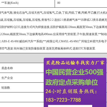
**车速
(Km/h)
80
气体气瓶:液化石油气,压缩天然气,压缩氢气,乙炔,丁烷,丙烷,丁烯,丙烯,甲乙醚,打火
碳,压缩氮,压缩氦,压缩氩,压缩氖.类项号2.2.选挂2.1类易燃气体**示牌或2.2类非易燃
后防护材料:Q235,连接方式均为焊接连接,后防护截面高120mm,截面宽50mm,下边缘离地
20mm,截面宽50mm,下边缘离地高490mm.仅采用排气管前置,子午胎,限速装置,**
ABS-E 4S/4M/威伯科汽车**系统(**)有限公司,CM4XL-4S/4M/广州瑞立科密汽
48.后轴仅采用空气悬架.转向轴已安装防爆胎装置.选装瓦楞板厢体样式.选装ETC车载装置.
底盘名称
载货汽车底盘
生产企业
东风柳州汽车有限公司
轮胎数
8