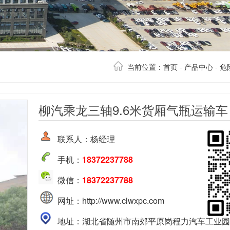
当前位置：
首页
-
产品中心
-
危
柳汽乘龙三轴9.6米货厢气瓶运输车
联系人：杨经理
手机：
18372237788
微信：
18372237788
网址：http://www.clwxpc.com
地址：湖北省随州市南郊平原岗程力汽车工业