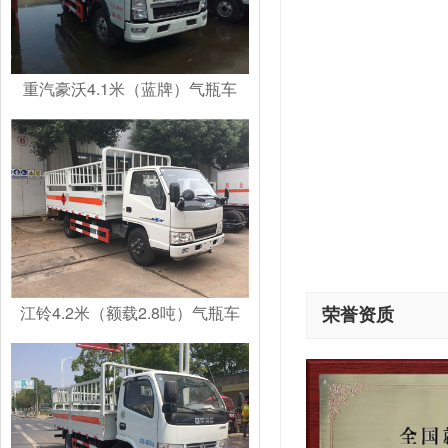
重汽豪沃4.1米（蓝牌）气瓶车
江铃4.2米（额载2.8吨）气瓶车
荣誉资质