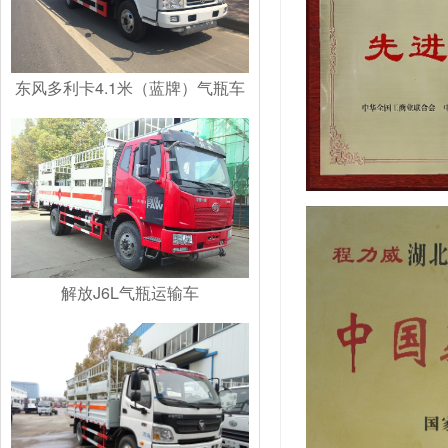
东风多利卡4.1米（蓝牌）气瓶车
解放J6L气瓶运输车