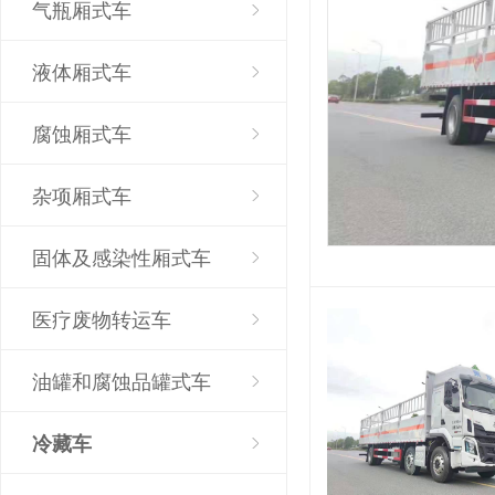
气瓶厢式车
液体厢式车
腐蚀厢式车
杂项厢式车
固体及感染性厢式车
医疗废物转运车
油罐和腐蚀品罐式车
冷藏车