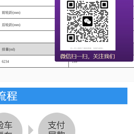
前轮距
(mm)
2040/2040,2080/2080
后轮距
(mm)
1860
排量
(ml)
功率
(Kw)
6234
199