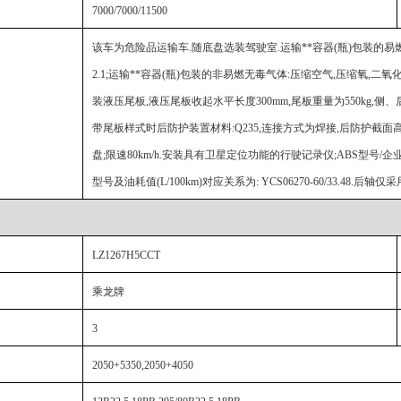
7000/7000/11500
该车为危险品运输车.随底盘选装驾驶室.运输**容器(瓶)包装的易燃
2.1;运输**容器(瓶)包装的非易燃无毒气体:压缩空气,压缩氧,二氧化
装液压尾板,液压尾板收起水平长度300mm,尾板重量为550kg,侧、
带尾板样式时后防护装置材料:Q235,连接方式为焊接,后防护截面高1
盘;限速80km/h.安装具有卫星定位功能的行驶记录仪;ABS型号/企业:
型号及油耗值(L/100km)对应关系为: YCS06270-60/33.
LZ1267H5CCT
乘龙牌
3
2050+5350,2050+4050