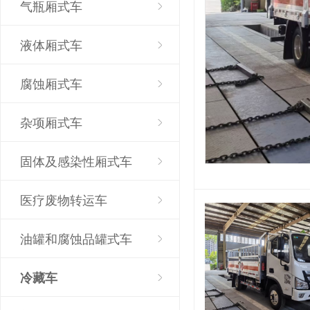
气瓶厢式车
液体厢式车
腐蚀厢式车
杂项厢式车
固体及感染性厢式车
医疗废物转运车
油罐和腐蚀品罐式车
冷藏车