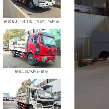
东风多利卡4.1米（蓝牌）气瓶车
解放J6L气瓶运输车