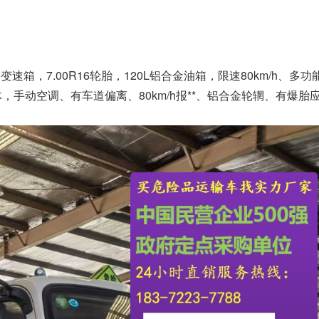
08变速箱，7.00R16轮胎，120L铝合金油箱，限速80km/h、
一体，手动空调、有车道偏离、80km/h报**、铝合金轮辋、有爆