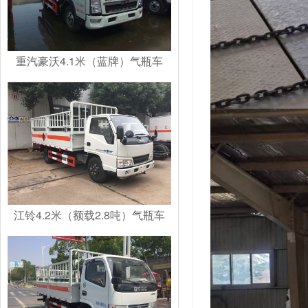
重汽豪沃4.1米（蓝牌）气瓶车
江铃4.2米（额载2.8吨）气瓶车