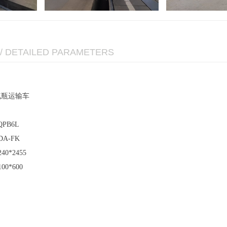
/ DETAILED PARAMETERS
气瓶运输车
QPB6L
DA-FK
0*2455
00*600