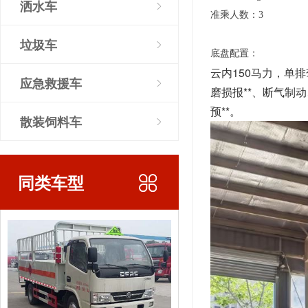
洒水车
准乘人数：3
垃圾车
底盘配置：
云内150马力，单排驾
应急救援车
磨损报**、断气制动
预**。
散装饲料车
同类车型