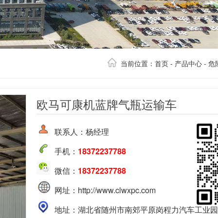
当前位置：
首页
-
产品中心
-
危
欧马可康机蓝牌气瓶运输车
联系人：杨经理
手机：
18372237788
微信：
18372237788
网址：http://www.clwxpc.com
地址：湖北省随州市南郊平原岗程力汽车工业