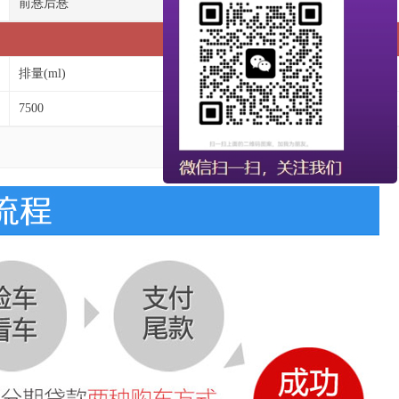
前悬后悬
1480/2095
排量(ml)
功率(kw)/马力(PS):
7500
257