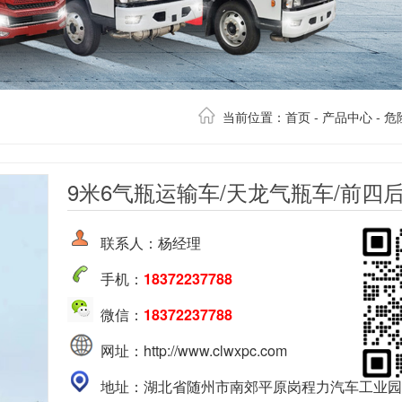
当前位置：
首页
-
产品中心
-
危
联系人：杨经理
手机：
18372237788
微信：
18372237788
网址：http://www.clwxpc.com
地址：湖北省随州市南郊平原岗程力汽车工业