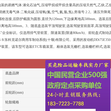
包装的易燃气体:液化石油气,压缩甲烷或甲烷含量高的压缩天然气,乙炔,乙烷,
非易燃无毒气体:二氧化碳,压缩氧(氮,空气,氦,氩,氖),类项号:2.2。液压升
35,螺栓连接;后防护截面为圆形,直径为120mm,下边缘离地高500mm。选
下边缘离地高500mm。3、随底盘选装平顶驾驶室;选装驾驶室前面罩;高顶驾
企业标识。仅选用排气管前置、限速装置(限速80km/h)、前轮盘式制动
/东科克诺尔商用车制动系统(十堰)有限公司。采用的发动机DDi75E350-60
护装置。该车型可选装ETC车载装置。厢体选装无栅栏,选装栅栏样式,选
底盘品牌
东风牌
前轮距(mm)
2030/2030
后轮距(mm)
1860/1860,
轮胎规格
295/80R22.5 18PR