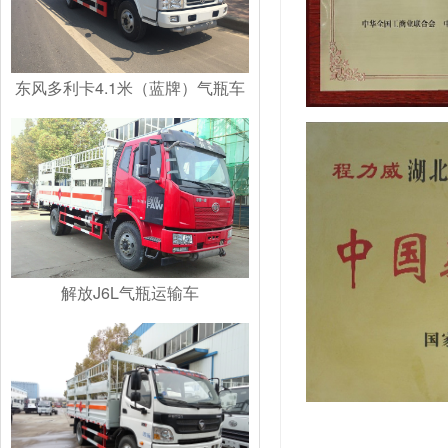
东风多利卡4.1米（蓝牌）气瓶车
解放J6L气瓶运输车