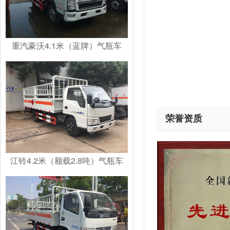
重汽豪沃4.1米（蓝牌）气瓶车
荣誉资质
江铃4.2米（额载2.8吨）气瓶车