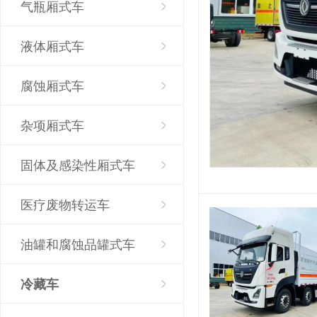
气瓶厢式车
液体厢式车
腐蚀厢式车
杂项厢式车
固体及感染性厢式车
医疗废物转运车
油罐和腐蚀品罐式车
冷藏车