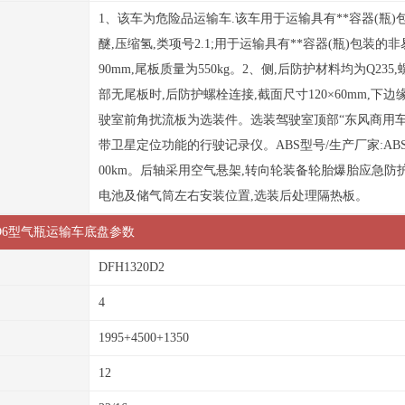
1、该车为危险品运输车.该车用于运输具有**容器(瓶)
醚,压缩氢,类项号2.1;用于运输具有**容器(瓶)包装的
90mm,尾板质量为550kg。2、侧,后防护材料均为Q2
部无尾板时,后防护螺栓连接,截面尺寸120×60mm,
驶室前角扰流板为选装件。选装驾驶室顶部“东风商用车”
带卫星定位功能的行驶记录仪。ABS型号/生产厂家:ABS 8
00km。后轴采用空气悬架,转向轮装备轮胎爆胎应急防
电池及储气筒左右安装位置,选装后处理隔热板。
QPD6型气瓶运输车底盘参数
DFH1320D2
4
1995+4500+1350
12