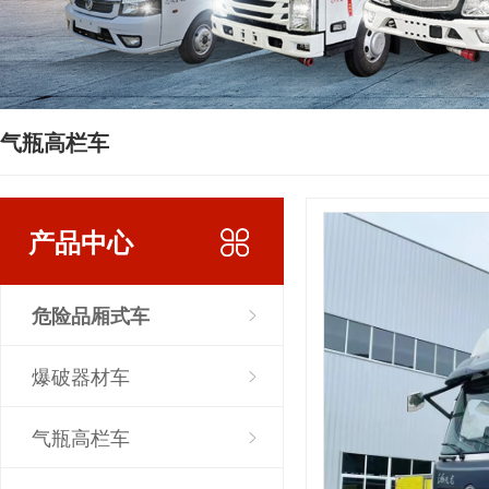
气瓶高栏车
产品中心
危险品厢式车
爆破器材车
气瓶高栏车