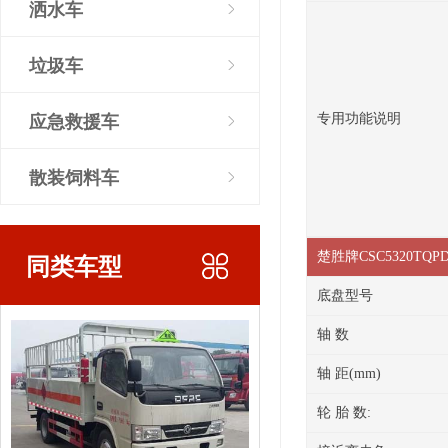
洒水车
垃圾车
应急救援车
专用功能说明
散装饲料车
同类车型
楚胜牌CSC5320T
底盘型号
轴 数
轴 距(mm)
轮 胎 数: