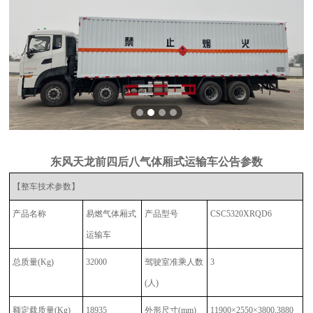
东风天龙前四后八气体厢式运输车公告参数
【整车技术参数】
产品名称
易燃气体厢式
产品型号
CSC5320XRQD6
运输车
总质量
(Kg)
32000
驾驶室准乘人数
3
(人)
额定载质量
(Kg)
18935
外形尺寸
(mm)
11900×2550×3800,3880