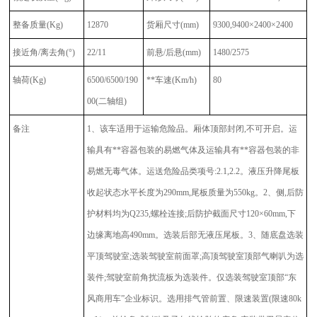
整备质量
(Kg)
12870
货厢尺寸
(mm)
9300,9400×2400×2400
接近角
/离去角(°)
22/11
前悬
/后悬(mm)
1480/2575
轴荷
(Kg)
6500/6500/190
**车速
(Km/h)
80
00(二轴组)
备注
1、该车适用于运输危险品。厢体顶部封闭,不可开启。运
输具有**容器包装的易燃气体及运输具有**容器包装的非
易燃无毒气体。运送危险品类项号:2.1,2.2。液压升降尾板
收起状态水平长度为290mm,尾板质量为550kg。2、侧,后防
护材料均为Q235,螺栓连接;后防护截面尺寸120×60mm,下
边缘离地高490mm。选装后部无液压尾板。3、随底盘选装
平顶驾驶室;选装驾驶室前面罩;高顶驾驶室顶部气喇叭为选
装件;驾驶室前角扰流板为选装件。仅选装驾驶室顶部“东
风商用车”企业标识。选用排气管前置、限速装置(限速80k