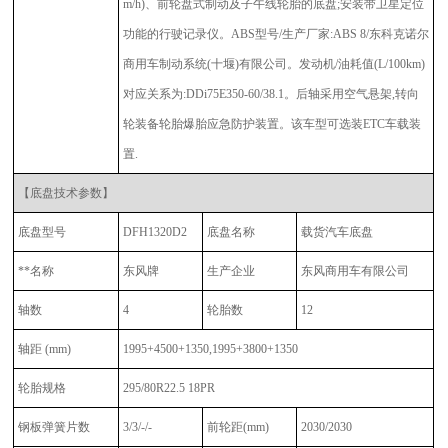
m/h)、前轮盘式制动及子午线轮胎的底盘;安装带卫星定位
功能的行驶记录仪。ABS型号/生产厂家:ABS 8/东科克诺尔
商用车制动系统(十堰)有限公司。发动机/油耗值(L/100km)
对应关系为:DDi75E350-60/38.1。后轴采用空气悬架,转向
轮装备轮胎爆胎应急防护装置。该车型可选装ETC车载装
置.
【底盘技术参数】
底盘型号
DFH1320D2
底盘名称
载货汽车底盘
**名称
东风牌
生产企业
东风商用车有限公司
轴数
4
轮胎数
12
轴距 (mm)
1995+4500+1350,1995+3800+1350
轮胎规格
295/80R22.5 18PR
钢板弹簧片数
3/3/-/-
前轮距
(mm)
2030/2030