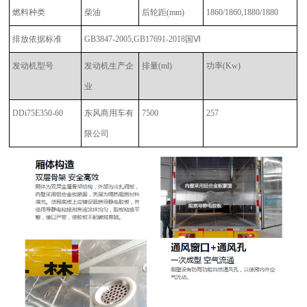
燃料种类
柴油
后轮距
(mm)
1860/1860,1880/1880
排放依据标准
GB3847-2005,GB17691-2018国Ⅵ
发动机型号
发动机生产企
排量
(ml)
功率
(Kw)
业
DDi75E350-60
东风商用车有
7500
257
限公司