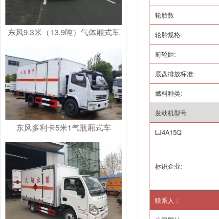
轮胎数
东风9.3米（13.9吨）气体厢式车
轮胎规格
:
前轮距
:
底盘排放标准
:
燃料种类
:
发动机型号
东风多利卡5米1气瓶厢式车
LJ4A15Q
标识企业
:
联系人：