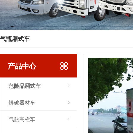
气瓶厢式车
产品中心
危险品厢式车
爆破器材车
气瓶高栏车