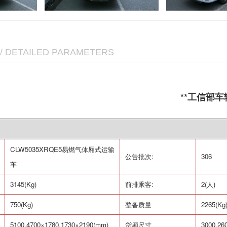
/ DETAILED PARAMETERS
**工信部
CLW5035XRQE5
易燃气体厢式运输
公告批次
:
306
车
3145(Kg)
前排乘客
:
2(
人
)
750(Kg)
整备质量
2265(Kg
5100,4700
×
1780,1730
×
2190(mm)
货厢尺寸
3000,26