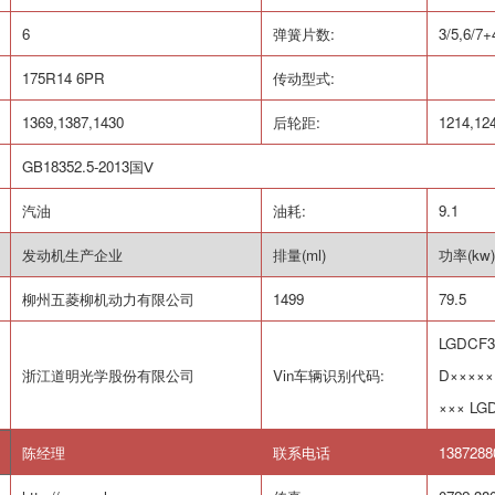
6
弹簧片数
:
3/5,6/7+
175R14 6PR
传动型式
:
1369,1387,1430
后轮距
:
1214,12
GB18352.5-2013
国Ⅴ
汽油
油耗
:
9.1
发动机生产企业
排量
(ml)
功率
(kw)
柳州五菱柳机动力有限公司
1499
79.5
LGDCF3
浙江道明光学股份有限公司
Vin
车辆识别代码
:
D
×××××
×××
LGD
陈经理
联系电话
1387288