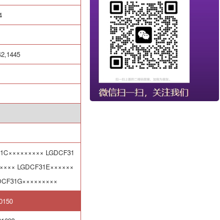
4
42,1445
1C
×××××××××
LGDCF31
××××
LGDCF31E
××××××
CF31G
×××××××××
0150