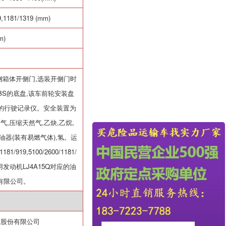
9,1181/1319 (mm)
m)
侧箱体开侧门
,
选装开侧门时
BS
的底盘
,
该车前轮安装盘
的行驶记录仪。安全装置为
油气
,
压缩天然气
,
乙炔
,
乙烷
,
油器
(
装有易燃气体
),
氢。运
1181/919,5100/2600/1181/
用发动机
LJ4A15Q
对应的油
有限公司。
车股份有限公司