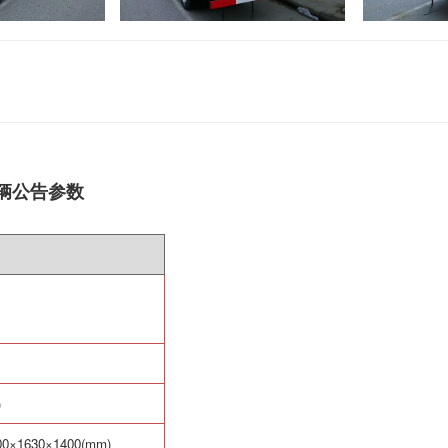
车辆公告参数
)
00
×
1630
×
1400(mm)