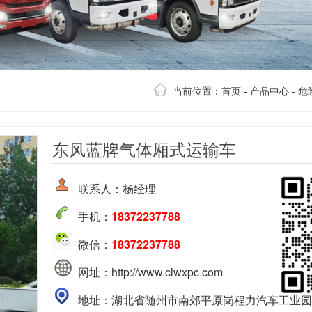
当前位置：
首页
-
产品中心
-
危
东风蓝牌气体厢式运输车
联系人：杨经理
手机：
18372237788
微信：
18372237788
网址：http://www.clwxpc.com
地址：湖北省随州市南郊平原岗程力汽车工业