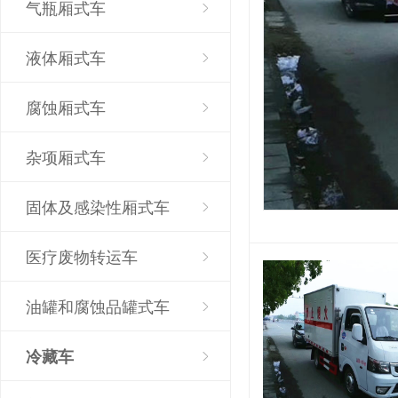
气瓶厢式车
液体厢式车
腐蚀厢式车
杂项厢式车
固体及感染性厢式车
医疗废物转运车
油罐和腐蚀品罐式车
冷藏车