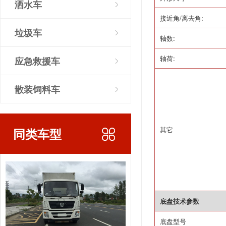
洒水车
接近角
/
离去角
:
垃圾车
轴数
:
轴荷
:
应急救援车
散装饲料车
其它
同类车型
底盘技术参数
底盘型号