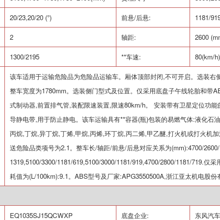
20/23,20/20 (
°
)
前悬
/
后悬
:
1181/91
2
轴距
:
2600 (m
1300/2195
**车速
:
80(km/h)
该车适用于运输危险品为危险品运输车。厢体顶部封闭
,
不可开启。选装右
整车宽度为
1780mm
。选装侧门型式及位置。仅采用底盘子午线轮胎和带
A
式制动器
,
前置排气管
,
装配限速装置
,
限速
80km/h
。 安装带有卫星定位功能
导静电带
,
用于防止静电。该车运输具有**容器
(
瓶
)
包装的易燃气体
:
液化石
丙烷
,
丁烷
,
异丁烷
,
丁烯
,
甲烷
,
丙烯
,
环丁烷
,
丙二烯
,
甲乙醚
,
打火机或打火机加
送危险品类项号为
2.1
。整车长
/
轴距
/
前悬
/
后悬对应关系为
(mm):4700/2600/
1319,5100/3300/1181/619,5100/3000/1181/919,4700/2800/1181/719.
仅采
耗值为
(L/100km):9.1
。
ABS
型号及厂家
:APG3550500A,
浙江亚太机电股份
EQ1035SJ15QCWXP
底盘企业
:
东风汽