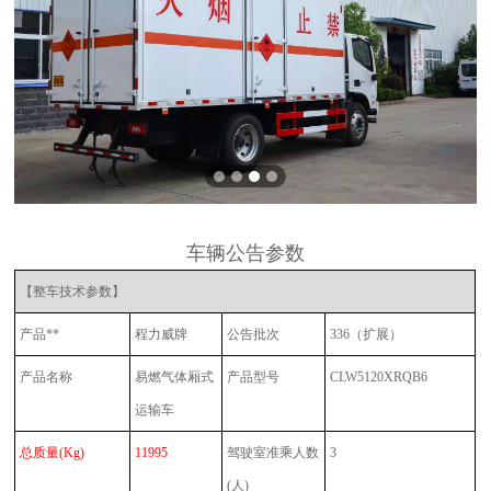
车辆公告参数
【整车技术参数】
产品**
程力威牌
公告批次
336（扩展）
产品名称
易燃气体厢式
产品型号
CLW5120XRQB6
运输车
总质量
(Kg)
11995
驾驶室准乘人数
3
(人)