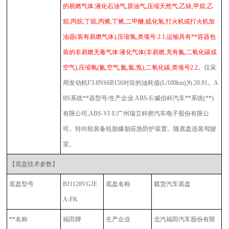
的易燃气体:液化石油气,原油气,压缩天然气,乙炔,甲烷,乙
烷,丙烷,丁烷,丙烯,丁烯,二甲醚,硫化氢,打火机或打火机加
油器(装有易燃气体),压缩氢,类项号:2.1;运输具有**容器包
装的非易燃无毒气体:液化气体(非易燃,充有氮,二氧化碳或
空气),压缩氧(氮,空气,氦,氩,氖),二氧化碳,类项号2.2。
仅采
用发动机F3.8NS6B156对应的油耗值(L/100km)为:20.81。A
BS系统**器型号/生产企业:ABS-E/威伯科汽车**系统(**)
有限公司,ABS-VI·E/广州瑞立科密汽车电子股份有限公
司。转向轮装备轮胎爆胎应急防护装置。随底盘选装驾驶
室。
【底盘技术参数】
底盘型号
BJ1128VGJE
底盘名称
载货汽车底盘
A-FK
**名称
福田牌
生产企业
北汽福田汽车股份有限