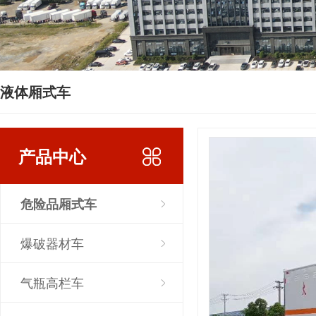
液体厢式车
产品中心
危险品厢式车
爆破器材车
气瓶高栏车