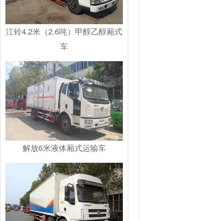
江铃4.2米（2.6吨）甲醇乙醇厢式
车
解放6米液体厢式运输车