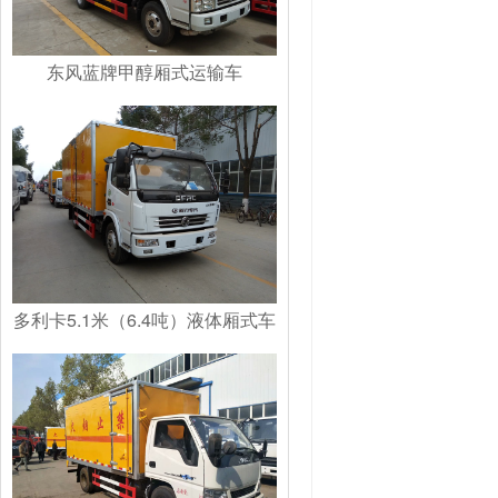
东风蓝牌甲醇厢式运输车
多利卡5.1米（6.4吨）液体厢式车