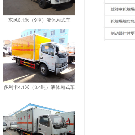
东风6.1米（9吨）液体厢式车
多利卡4.1米（3.4吨）液体厢式车