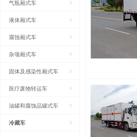
气瓶厢式车
液体厢式车
腐蚀厢式车
杂项厢式车
固体及感染性厢式车
医疗废物转运车
油罐和腐蚀品罐式车
冷藏车