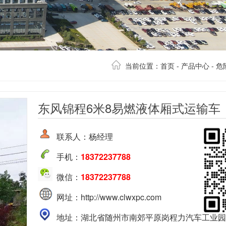
当前位置：
首页
-
产品中心
-
危
东风锦程6米8易燃液体厢式运输车
联系人：杨经理
手机：
18372237788
微信：
18372237788
网址：http://www.clwxpc.com
地址：湖北省随州市南郊平原岗程力汽车工业