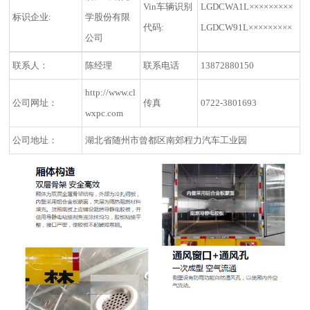
Vin车辆识别
LGDCWA1L×××××××××
标识企业:
学股份有限
代码:
LGDCW91L×××××××××
公司
联系人：
陈经理
联系电话
13872880150
http://www.cl
公司网址：
传真
0722-3801693
wxpc.com
公司地址：
湖北省随州市曾都区南郊程力汽车工业园