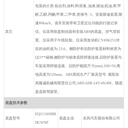
包装的介质:粘合剂,涂料,料溶液, 油漆,煤油,机油,苯,甲
醇,乙醇,丙酮,甲苯,二甲苯,类项号: 3。安装限速装置,限
速80km/h。该车安装带有卫星定位功能的行驶记录
其它
仪。仅采用前盘制动器和安装ABS的底盘。排气管前
置。仅采用子午线轮胎。仅采用发动机CY4SK251对
应的油耗值为:23.6。侧防护和后防护装置材料材质为
Q23**碳钢,侧防护与箱体底部焊接连接,后防护装置与
车架采用焊接连接。后防护截面尺寸(mm):100×50,离
地高度为520mm。ABS系统生产厂家及型号 :襄阳东
风隆诚机械有限责任公司,ABS/ASR-24V-4S/4M。随底
盘选装驾驶室。
底盘技术参数
EQ1110SJ8B
底盘型号
底盘企业:
东风汽车股份有限公司
DCWXP