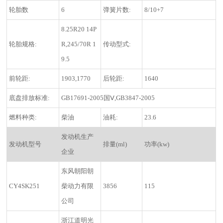
轮胎数
6
弹簧片数:
8/10+7
8.25R20 14P
轮胎规格:
R,245/70R 1
传动型式:
9.5
前轮距:
1903,1770
后轮距:
1640
底盘排放标准:
GB17691-2005国Ⅴ,GB3847-2005
燃料种类:
柴油
油耗:
23.6
发动机生产
发动机型号
排量(ml)
功率(kw)
企业
东风朝阳朝
CY4SK251
柴动力有限
3856
115
公司
浙江道明光