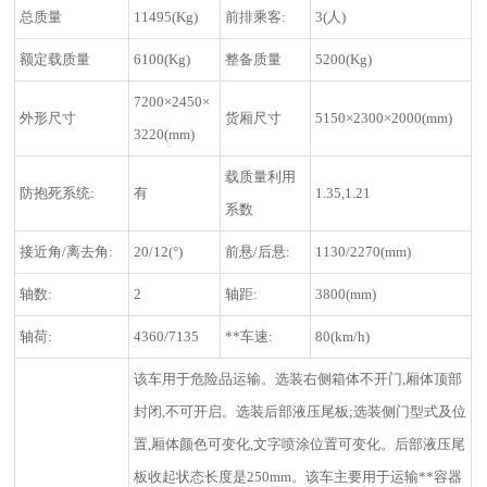
总质量
11495(Kg)
前排乘客:
3(人)
额定载质量
6100(Kg)
整备质量
5200(Kg)
7200×2450×
外形尺寸
货厢尺寸
5150×2300×2000(mm)
3220(mm)
载质量利用
防抱死系统:
有
1.35,1.21
系数
接近角/离去角:
20/12(°)
前悬/后悬:
1130/2270(mm)
轴数:
2
轴距:
3800(mm)
轴荷:
4360/7135
**车速:
80(km/h)
该车用于危险品运输。选装右侧箱体不开门,厢体顶部
封闭,不可开启。选装后部液压尾板;选装侧门型式及位
置,厢体颜色可变化,文字喷涂位置可变化。后部液压尾
板收起状态长度是250mm。该车主要用于运输**容器