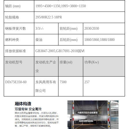
轴距 (mm)
1995+4500+1350,1995+3800+1350
轮胎规格
295/80R22.5 18PR
钢板弹簧片数
3/3/-/-
前轮距
(mm)
2030/2030
燃料种类
柴油
后轮距
(mm)
1860/1860,1880/1880
排放依据标准
GB3847-2005,GB17691-2018国Ⅵ
发动机型号
发动机生产企
排量
(ml)
功率
(Kw)
业
DDi75E350-60
东风商用车有
7500
257
限公司