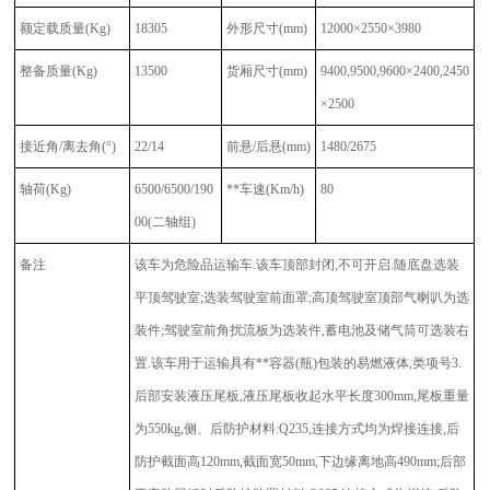
额定载质量
(Kg)
18305
外形尺寸
(mm)
12000×2550×3980
整备质量
(Kg)
13500
货厢尺寸
(mm)
9400,9500,9600×2400,2450
×2500
接近角
/离去角(°)
22/14
前悬
/后悬(mm)
1480/2675
轴荷
(Kg)
6500/6500/190
**车速
(Km/h)
80
00(二轴组)
备注
该车为危险品运输车.该车顶部封闭,不可开启.随底盘选装
平顶驾驶室;选装驾驶室前面罩;高顶驾驶室顶部气喇叭为选
装件;驾驶室前角扰流板为选装件,蓄电池及储气筒可选装右
置.该车用于运输具有**容器(瓶)包装的易燃液体,类项号3.
后部安装液压尾板,液压尾板收起水平长度300mm,尾板重量
为550kg,侧、后防护材料:Q235,连接方式均为焊接连接,后
防护截面高120mm,截面宽50mm,下边缘离地高490mm;后部