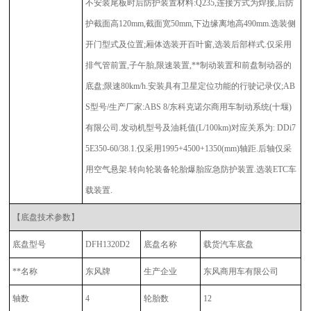
不安装尾板时后防护装置材料:Q235,连接方式为焊接,后防
护截面高120mm,截面宽50mm,下边缘离地高490mm.选装侧
开门型式及位置;厢体选装开百叶窗,选装后部样式.仅采用
排气管前置,子午胎,限速装置,**制动装置和前盘制动器的
底盘;限速80km/h.安装具有卫星定位功能的行驶记录仪;AB
S型号/生产厂家:ABS 8/东科克诺尔商用车制动系统(十堰)
有限公司.发动机型号及油耗值(L/100km)对应关系为: DDi7
5E350-60/38.1.仅采用1995+4500+1350(mm)轴距.后轴仅采
用空气悬架.转向轮装备轮胎爆胎应急防护装置.选装ETC车
载装置.
【底盘技术参数】
底盘型号
DFH1320D2
底盘名称
载货汽车底盘
**名称
东风牌
生产企业
东风商用车有限公司
轴数
4
轮胎数
12