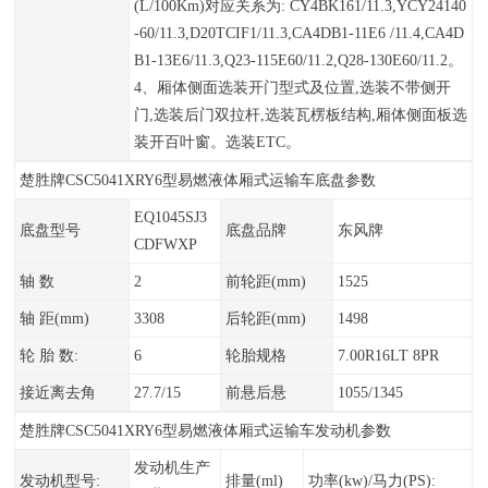
(L/100Km)对应关系为: CY4BK161/11.3,YCY24140
-60/11.3,D20TCIF1/11.3,CA4DB1-11E6 /11.4,CA4D
B1-13E6/11.3,Q23-115E60/11.2,Q28-130E60/11.2。
4、厢体侧面选装开门型式及位置,选装不带侧开
门,选装后门双拉杆,选装瓦楞板结构,厢体侧面板选
装开百叶窗。选装ETC。
楚胜牌CSC5041XRY6型易燃液体厢式运输车底盘参数
EQ1045SJ3
底盘型号
底盘品牌
东风牌
CDFWXP
轴 数
2
前轮距(mm)
1525
轴 距(mm)
3308
后轮距(mm)
1498
轮 胎 数:
6
轮胎规格
7.00R16LT 8PR
接近离去角
27.7/15
前悬后悬
1055/1345
楚胜牌CSC5041XRY6型易燃液体厢式运输车发动机参数
发动机生产
发动机型号:
排量(ml)
功率(kw)/马力(PS):