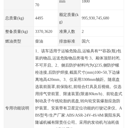
mm
1800
70
额定质量(k
总质量(kg)
4495
995,930,745,680
g)
整备质量(kg)
3370,3620
准乘人数
2
燃油类型
柴油
排放标准
国六
1、该车适用于运输危险品,运输具有**容器(瓶)包
装的物品,运送危险物品类项号:3。厢体顶部封闭,
不可开启。2、侧后防护材料均为Q235,侧防护螺
栓连接,后防护焊接,截面尺寸(mm)100×50,下边缘
离地高420mm。3、仅采用3308mm轴距。随底盘
选装前面罩,前保险杠,前组合灯具及后视镜。仅选
用排气管前置、限速装置(限速80km/h)、前轮盘式
制动及子午线轮胎的底盘,转向轮安装爆胎应急防
专用功能说明
护装置。安装带有卫星定位功能的行驶记录仪。A
BS型号/生产厂家:ABS/ASR-24V-4S/4M/襄阳东风
隆诚机械有限责任公司。采用的发动机与油耗值