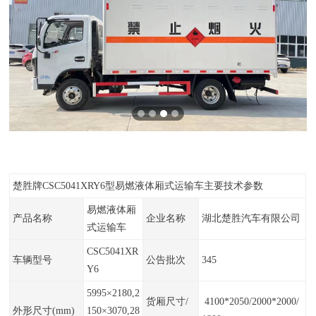
楚胜牌CSC5041XRY6型易燃液体厢式运输车主要技术参数
易燃液体厢
产品名称
企业名称
湖北楚胜汽车有限公司
式运输车
CSC5041XR
车辆型号
公告批次
345
Y6
5995×2180,2
货厢尺寸/
4100*2050/2000*2000/
外形尺寸(mm)
150×3070,28