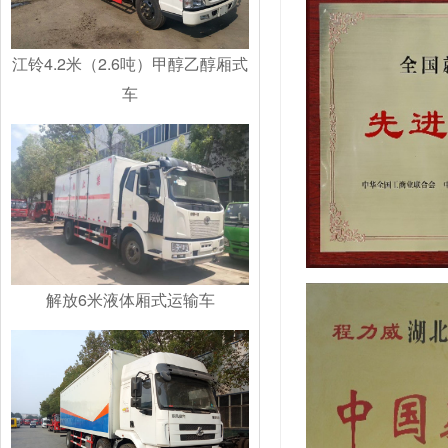
江铃4.2米（2.6吨）甲醇乙醇厢式
车
解放6米液体厢式运输车