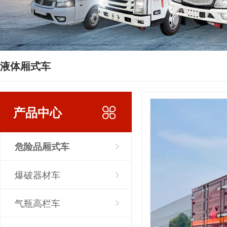
液体厢式车
产品中心
危险品厢式车
爆破器材车
气瓶高栏车