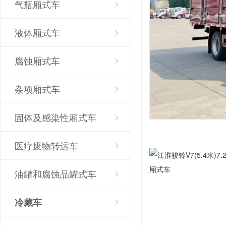
气瓶厢式车
液体厢式车
腐蚀厢式车
杂项厢式车
固体及感染性厢式车
医疗废物转运车
油罐和腐蚀品罐式车
冷藏车