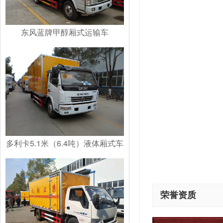
东风蓝牌甲醇厢式运输车
多利卡5.1米（6.4吨）液体厢式车
荣誉资质