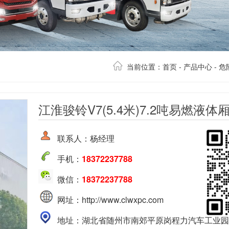
当前位置：
首页
-
产品中心
-
危
江淮骏铃V7(5.4米)7.2吨易燃液体
联系人：杨经理
手机：
18372237788
微信：
18372237788
网址：http://www.clwxpc.com
地址：湖北省随州市南郊平原岗程力汽车工业