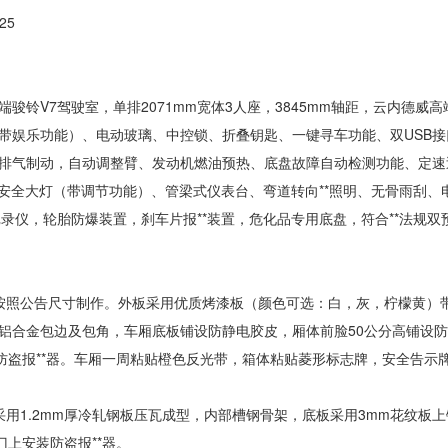
25
铃V7驾驶室，单排2071mm宽体3人座，3845mm轴距，云内德威高端发动
带娱乐功能）、电动玻璃、中控锁、折叠钥匙、一键寻车功能、双USB
排气制动，自动调整臂、发动机燃油预热、底盘故障自动检测功能、定速
、安全大灯（带调节功能）、管梁式仪表台、弯道转向**照明、无骨雨刮、
记录仪，轮胎防爆装置，刹车片报**装置，危化品专用底盘，符合**法规双预**
按照公告尺寸制作。外板采用优质烤漆板（颜色可选：白，灰，柠檬黄）
铝合金包边及包角，车厢底板铺设防静电胶皮，厢体前脸50公分高铺设
装防盗报**器。车厢一周粘贴橙色反光带，箱体粘贴菱形标志牌，安全告
采用1.2mm厚冷轧钢板压瓦成型，内部槽钢骨架，底板采用3mm花纹
门上安装防盗报**器。