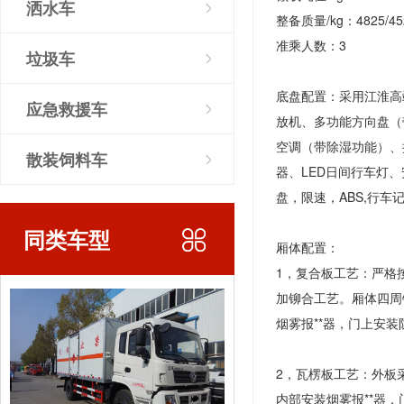
洒水车
整备质量/kg：4825/45
准乘人数：3
垃圾车
底盘配置：采用江淮高端骏
应急救援车
放机、多功能方向盘（
空调（带除湿功能）、
散装饲料车
器、LED日间行车灯
盘，限速，ABS,行车
同类车型
厢体配置：
1，复合板工艺：严格
加铆合工艺。厢体四周
烟雾报**器，门上安
2，瓦楞板工艺：外板
内部安装烟雾报**器，