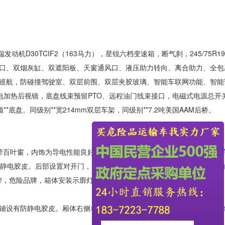
机D30TCIF2（163马力），星锐六档变速箱，断气刹，245/75R19
接口、双烟灰缸、双遮阳板、天窗通风口、液压助力转向、离合助力、全包
巡航，防碰撞驾驶室、双层前围、双层夹胶玻璃、智能车联网功能、智能
电加热后视镜，底盘线束预留PTO、远程油门线束接口，电磁式电源总开关
底盘。同级别**宽214mm双层车架，同级别**7.2吨美国AAM后桥。
带百叶窗，内饰为导电性能良好的铝平板有透气孔，矩形骨架结构内部填
防静电胶皮。后部设置对开门，右侧单开门，厢体内部两侧安装捆绑货物
示牌，危险品牌，箱体安装示廓灯（前白后红），拖地静电带。
板上铺设有防静电胶皮。厢体右侧单开门，后部设置对开门，厢体内部安装