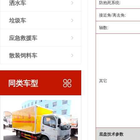
洒水车
防抱死系统
:
接近角
/
离去角
:
垃圾车
轴数
:
应急救援车
散装饲料车
其它
同类车型
底盘技术参数