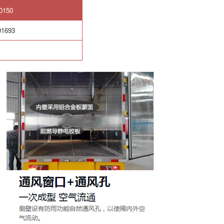
0150
01693