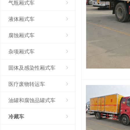
气瓶厢式车
液体厢式车
腐蚀厢式车
杂项厢式车
固体及感染性厢式车
医疗废物转运车
油罐和腐蚀品罐式车
冷藏车