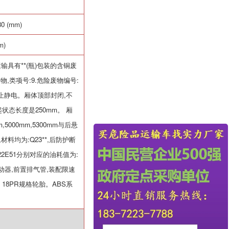
80 (mm)
m)
输具有**
(
瓶
)
包装的含铜废
废物
,
类项号
:9.
危险废物编号
:
止静电。厢体顶部封闭
,
不
起状态长度是
250mm
。 厢
m,5000mm,5300mm
与后悬
,
材料均为
:Q23**,
后防护断
22E51
分别对应的油耗值为
:
动器
,
前置排气管
,
装配限速
0 18PR
规格轮胎。
ABS
系