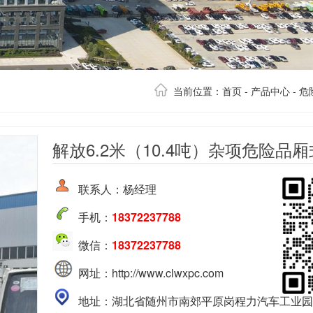
当前位置：
首页
-
产品中心
-
危
解放6.2米（10.4吨）杂项危险品
联系人：杨经理
手机：
18372237788
微信：
18372237788
网址：http://www.clwxpc.com
地址：湖北省随州市南郊平原岗程力汽车工业