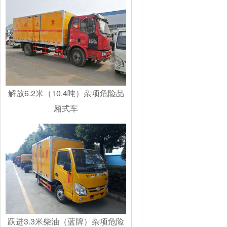
解放6.2米（10.4吨）杂项危险品
厢式车
跃进3.3米柴油（蓝牌）杂项危险