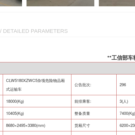
/ DETAILED PARAMETERS
**工信部
CLW5180XZWC5
杂项危险物品厢
公告批次
:
296
式运输车
18000(Kg)
前排乘客
:
3(
人
)
10405(Kg)
整备质量
7400(Kg
8680
×
2495
×
3380(mm)
货厢尺寸
6200
×
23