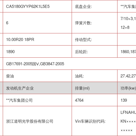
CA5180GYYP62K1L5E5
底盘企业
:
**汽车
7/10+3,1
6
弹簧片数
:
12+8
10.00R20 18PR
传动型式
:
1890
后轮距
:
1860,18
GB17691-2005
国Ⅴ
,GB3847-2005
柴油
油耗
:
27.42,27
发动机生产企业
排量
(ml)
功率
(kw)
**汽车集团公司
4764
139
LFNAH
浙江道明光学股份有限公司
Vin
车辆识别代码
:
KN
××××
×××××