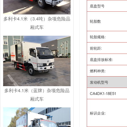
底盘型号
多利卡4.1米（3.4吨）杂项危险品
轮胎数
厢式车
轮胎规格
:
前轮距
:
底盘排放标准
:
燃料种类
:
发动机型号
多利卡4.1米（蓝牌）杂项危险品
CA4DK1-18E51
厢式车
标识企业
: