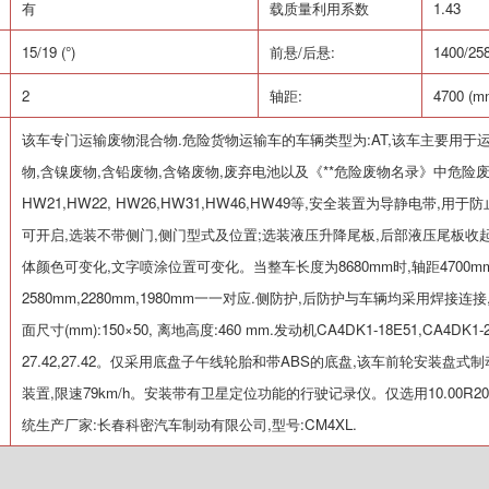
有
载质量利用系数
1.43
15/19 (
°
)
前悬
/
后悬
:
1400/25
2
轴距
:
4700 (m
该车专门运输废物混合物
.
危险货物运输车的车辆类型为
:AT,
该车主要用于运
物
,
含镍废物
,
含铅废物
,
含铬废物
,
废弃电池以及《**危险废物名录》中危险
HW21,HW22, HW26,HW31,HW46,HW49
等
,
安全装置为导静电带
,
用于防
可开启
,
选装不带侧门
,
侧门型式及位置
;
选装液压升降尾板
,
后部液压尾板收
体颜色可变化
,
文字喷涂位置可变化。当整车长度为
8680mm
时
,
轴距
4700m
2580mm,2280mm,1980mm
一一对应
.
侧防护
,
后防护与车辆均采用焊接连接
面尺寸
(mm):150
×
50,
离地高度
:460 mm.
发动机
CA4DK1-18E51,CA4DK1-
27.42,27.42
。仅采用底盘子午线轮胎和带
ABS
的底盘
,
该车前轮安装盘式制
装置
,
限速
79km/h
。安装带有卫星定位功能的行驶记录仪。仅选用
10.00R2
统生产厂家
:
长春科密汽车制动有限公司
,
型号
:CM4XL.