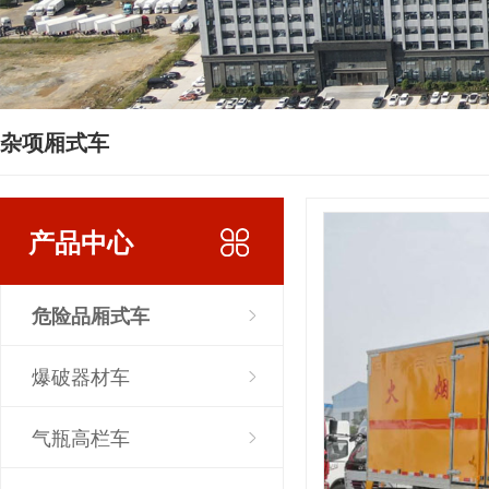
杂项厢式车
产品中心
危险品厢式车
爆破器材车
气瓶高栏车