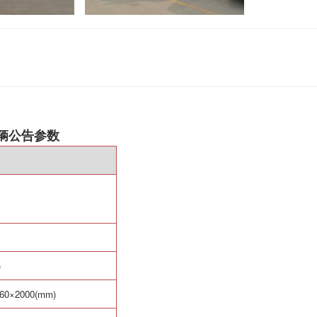
车辆公告参数
)
60
×
2000(mm)