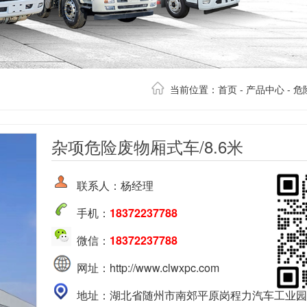
当前位置：
首页
-
产品中心
-
危
杂项危险废物厢式车/8.6米
联系人：杨经理
手机：
18372237788
微信：
18372237788
网址：http://www.clwxpc.com
地址：湖北省随州市南郊平原岗程力汽车工业