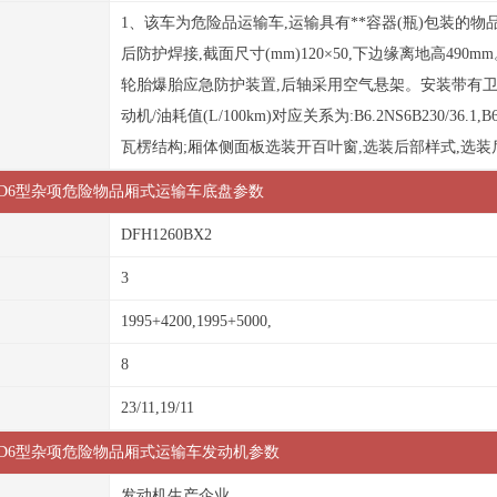
1、该车为危险品运输车,运输具有**容器(瓶)包装的物品
后防护焊接,截面尺寸(mm)120×50,下边缘离地高49
轮胎爆胎应急防护装置,后轴采用空气悬架。安装带有卫星
动机/油耗值(L/100km)对应关系为:B6.2NS6B230/
瓦楞结构;厢体侧面板选装开百叶窗,选装后部样式,选装后处理
ZWD6型杂项危险物品厢式运输车底盘参数
DFH1260BX2
3
1995+4200,1995+5000,
8
23/11,19/11
XZWD6型杂项危险物品厢式运输车发动机参数
发动机生产企业