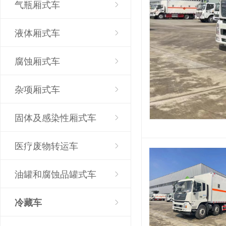
气瓶厢式车
液体厢式车
腐蚀厢式车
杂项厢式车
固体及感染性厢式车
医疗废物转运车
油罐和腐蚀品罐式车
冷藏车