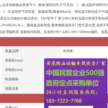
,运送危险物品类项号:9。厢体顶部封闭,不可开启。2、侧,后防护材料均为Q
0mm。3、仅选用排气管前置、限速装置(限速80km/h)、前轮盘式制动及子
定位功能的行驶记录仪。EBS型号/厂家:EBS5/东科克诺尔商用车制动系
36.1,B6.2NS6B245/36.1。随底盘选装驾室,厢体侧面选装开门型式及位置,
隔热罩,选装制冷机组。仅选用1995+4200,1995+5000mm轴距。选装
底盘品牌
东风牌
前轮距(mm)
1906/1906
后轮距(mm)
1860,1880
轮胎规格
295/80R22.5 18PR
前悬后悬
1430/2590,
排量(ml)
功率(kw)/马力(PS):