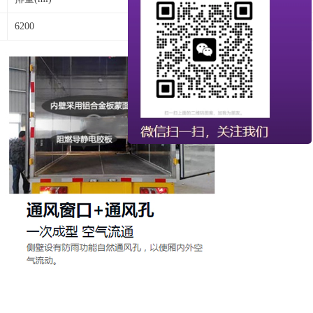
6200
180