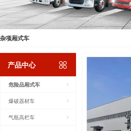
杂项厢式车
产品中心
危险品厢式车
爆破器材车
气瓶高栏车