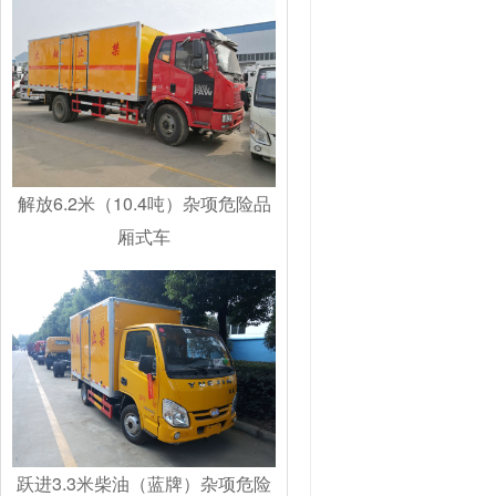
解放6.2米（10.4吨）杂项危险品
厢式车
跃进3.3米柴油（蓝牌）杂项危险