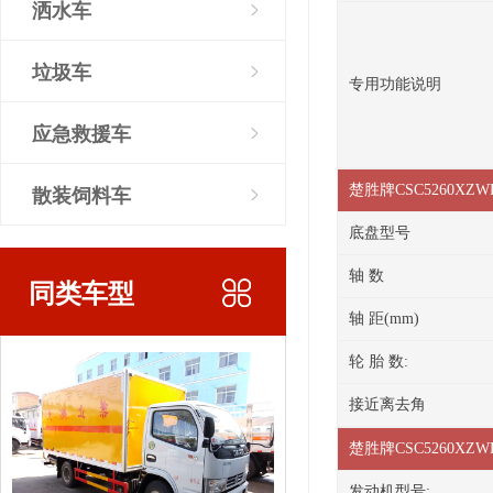
洒水车
垃圾车
专用功能说明
应急救援车
散装饲料车
楚胜牌CSC5260X
底盘型号
轴 数
同类车型
轴 距(mm)
轮 胎 数:
接近离去角
楚胜牌CSC5260
发动机型号: