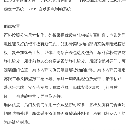
LDWS车道偏离预**，FCWS防碰撞预**，TPMS胎压监测，ESC电子
稳定**系统，AEBS自动紧急制动系统
厢体配置：
严格按照公告尺寸制作。外板采用优质冷轧钢板带百叶窗，内饰为导
电性能良好的铝平板有透气孔，矩形骨架结构内部填充防潮阻燃挤朔
板，复合加铆合工艺。厢体四周铝合金包边及包角，车厢底板铺设防
静电胶皮，厢体前脸50公分高铺设防静电胶皮。后部设置对开门，可
选装侧门位置，厢体内部两侧安装捆绑货物的卧环。厢体内部安装烟
雾报**器及防盗报**感应器。车厢一周粘贴橙色放光带，箱体粘贴
菱形告示牌，安全告示牌，危险品牌，箱体安装示廓灯（前白后
红），拖地静电带，等电位连接。
厢体优点：后门及侧门采用一次成型密封胶条，底板及所有门合页处
均做防锈处理，箱体采用双组份丙稀酸油漆制作，所有门杆及合面均
为热镀锌材质。