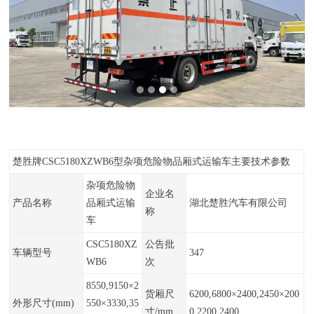
楚胜牌CSC5180XZWB6型杂项危险物品厢式运输车主要技术参数
杂项危险物
企业名
产品名称
品厢式运输
湖北楚胜汽车有限公司
称
车
CSC5180XZ
公告批
车辆型号
347
WB6
次
8550,9150×2
货厢尺
6200,6800×2400,2450×200
外形尺寸(mm)
550×3330,35
寸/mm
0,2200,2400