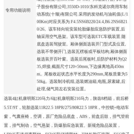
子股份有限公司;3550D-1010/东科克诺尔商用车制
专用功能说明
动系统(十堰)有限公司.采用的发动机与油耗值(L/1
00Km)对应关系为:F4.5NS6B220/24.4,B6.2NS6B21
0/26。该车转向轮安装轮胎爆胎应急防护装置,后
轴采用空气悬架。该车型可选装ETC车载装置.随
底盘选装驾驶室。厢体侧面选装开门型式及位置,
选装不带侧开门,选装瓦楞板或平板结构;厢体侧面
板选装开百叶窗。选装后尾板时,后防护材料为Q2
35,焊接,截面尺寸120×50mm,下边缘离地高450m
m。尾板收起状态水平长度为290mm,尾板质量为5
50kg。选装制冷机组,选装燃油箱,电瓶,尿素罐,后
处理,储气筒左右安装位置。
选装4缸机康明斯220马力/6缸机康明斯210马力，陕齿8档箱，前后桥
5.5T/9T，轮胎选装11R22.5 18PR/275/80R22.5 18PR，中控锁+电动车
窗，气囊座椅，空调，原厂危险品底盘，ABS，前盘后鼓，排气管前
置，排气制动，空气悬架，防爆胎应急装置。新规危险品装置，