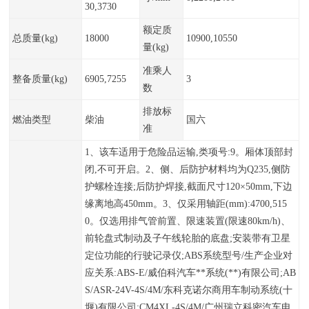
30,3730
额定质
总质量(kg)
18000
10900,10550
量(kg)
准乘人
整备质量(kg)
6905,7255
3
数
排放标
燃油类型
柴油
国六
准
1、该车适用于危险品运输,类项号:9。厢体顶部封
闭,不可开启。2、侧、后防护材料均为Q235,侧防
护螺栓连接;后防护焊接,截面尺寸120×50mm,下边
缘离地高450mm。3、仅采用轴距(mm):4700,515
0。仅选用排气管前置、限速装置(限速80km/h)、
前轮盘式制动及子午线轮胎的底盘;安装带有卫星
定位功能的行驶记录仪;ABS系统型号/生产企业对
应关系:ABS-E/威伯科汽车**系统(**)有限公司;AB
S/ASR-24V-4S/4M/东科克诺尔商用车制动系统(十
堰)有限公司;CM4XL-4S/4M/广州瑞立科密汽车电