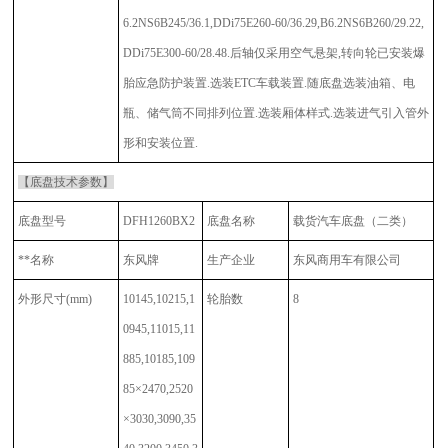
6.2NS6B245/36.1,DDi75E260-60/36.29,B6.2NS6B260/29.22,
DDi75E300-60/28.48.后轴仅采用空气悬架,转向轮已安装爆
胎应急防护装置.选装ETC车载装置.随底盘选装油箱、电
瓶、储气筒不同排列位置.选装厢体样式.选装进气引入管外
形和安装位置.
【底盘技术参数】
底盘型号
DFH1260BX2
底盘名称
载货汽车底盘（二类）
**名称
东风牌
生产企业
东风商用车有限公司
外形尺寸
(mm)
10145,10215,1
轮胎数
8
0945,11015,11
885,10185,109
85×2470,2520
×3030,3090,35