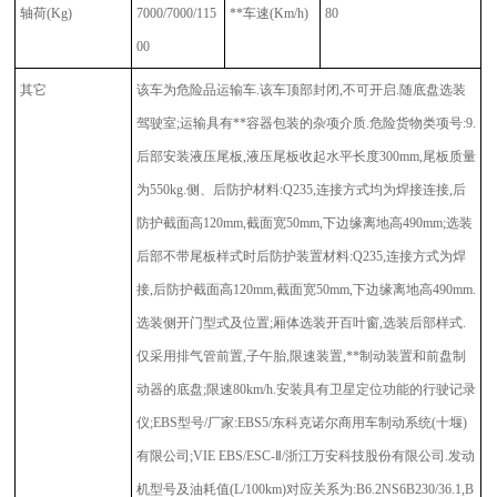
轴荷
(Kg)
7000/7000/115
**车速
(Km/h)
80
00
其它
该车为危险品运输车
.该车顶部封闭,不可开启.随底盘选装
驾驶室;运输具有**容器包装的杂项介质.危险货物类项号:9.
后部安装液压尾板,液压尾板收起水平长度300mm,尾板质量
为550kg.侧、后防护材料:Q235,连接方式均为焊接连接,后
防护截面高120mm,截面宽50mm,下边缘离地高490mm;选装
后部不带尾板样式时后防护装置材料:Q235,连接方式为焊
接,后防护截面高120mm,截面宽50mm,下边缘离地高490mm.
选装侧开门型式及位置;厢体选装开百叶窗,选装后部样式.
仅采用排气管前置,子午胎,限速装置,**制动装置和前盘制
动器的底盘;限速80km/h.安装具有卫星定位功能的行驶记录
仪;EBS型号/厂家:EBS5/东科克诺尔商用车制动系统(十堰)
有限公司;VIE EBS/ESC-Ⅱ/浙江万安科技股份有限公司.发动
机型号及油耗值(L/100km)对应关系为:B6.2NS6B230/36.1,B