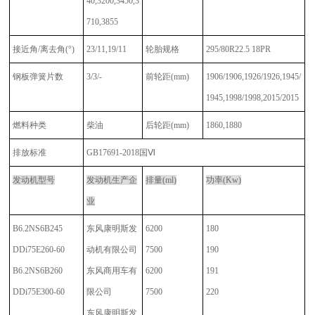
40,3200,3450,3
710,3855
接近角
/离去角(°)
23/11,19/11
轮胎规格
295/80R22.5 18PR
钢板弹簧片数
3/3/-
前轮距
(mm)
1906/1906,1926/1926,1945/
1945,1998/1998,2015/2015
燃料种类
柴油
后轮距
(mm)
1860,1880
排放标准
GB17691-2018国Ⅵ
发动机型号
发动机生产企
排量
(ml)
功率
(Kw)
业
B6.2NS6B245
东风康明斯发
6200
180
DDi75E260-60
动机有限公司
7500
190
B6.2NS6B260
东风商用车有
6200
191
DDi75E300-60
限公司
7500
220
东风康明斯发