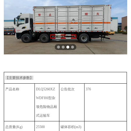
【主要技术参数】
产品名称
DLQ5260XZ
公告批次
376
WDFH6型杂
项危险物品厢
式运输车
总质量
(Kg)
25500
罐体容积
(m3)