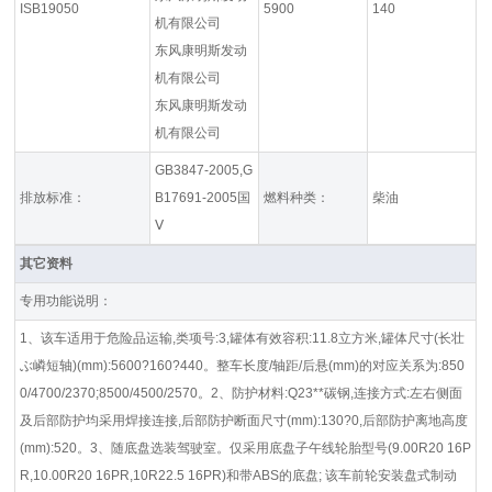
ISB19050
5900
140
机有限公司
东风康明斯发动
机有限公司
东风康明斯发动
机有限公司
GB3847-2005,G
排放标准：
B17691-2005国
燃料种类：
柴油
Ⅴ
其它资料
专用功能说明：
1、该车适用于危险品运输,类项号:3,罐体有效容积:11.8立方米,罐体尺寸(长壮
ぶ嶙短轴)(mm):5600?160?440。整车长度/轴距/后悬(mm)的对应关系为:850
0/4700/2370;8500/4500/2570。2、防护材料:Q23**碳钢,连接方式:左右侧面
及后部防护均采用焊接连接,后部防护断面尺寸(mm):130?0,后部防护离地高度
(mm):520。3、随底盘选装驾驶室。仅采用底盘子午线轮胎型号(9.00R20 16P
R,10.00R20 16PR,10R22.5 16PR)和带ABS的底盘; 该车前轮安装盘式制动