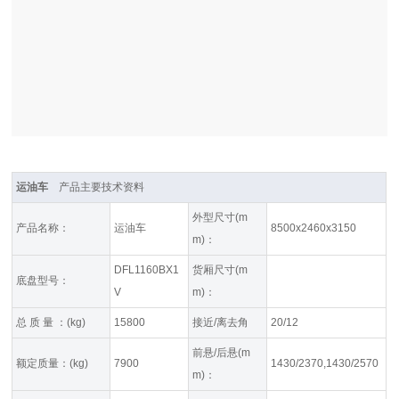
运油车
产品主要技术资料
外型尺寸(m
产品名称：
运油车
8500x2460x3150
m)：
DFL1160BX1
货厢尺寸(m
底盘型号：
V
m)：
总 质 量 ：(kg)
15800
接近/离去角
20/12
前悬/后悬(m
额定质量：(kg)
7900
1430/2370,1430/2570
m)：