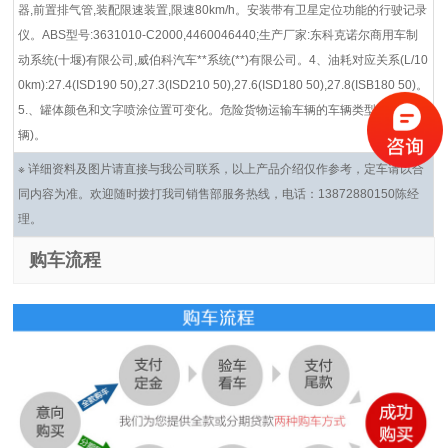
器,前置排气管,装配限速装置,限速80km/h。安装带有卫星定位功能的行驶记录
仪。ABS型号:3631010-C2000,4460046440;生产厂家:东科克诺尔商用车制
动系统(十堰)有限公司,威伯科汽车**系统(**)有限公司。4、油耗对应关系(L/10
0km):27.4(ISD190 50),27.3(ISD210 50),27.6(ISD180 50),27.8(ISB180 50)。
5.、罐体颜色和文字喷涂位置可变化。危险货物运输车辆的车辆类型(FL型车
辆)。
※ 详细资料及图片请直接与我公司联系，以上产品介绍仅作参考，定车请以合
同内容为准。欢迎随时拨打我司销售部服务热线，电话：13872880150陈经
理。
购车流程