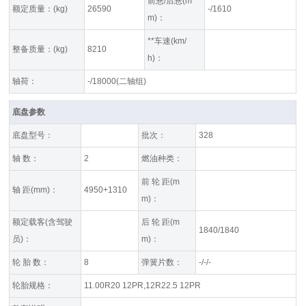
前悬/后悬(m
额定质量：(kg)
26590
-/1610
m)：
**车速(km/
整备质量：(kg)
8210
h)：
轴荷：
-/18000(二轴组)
底盘参数
底盘型号：
批次：
328
轴 数：
2
燃油种类：
前 轮 距(m
轴 距(mm)：
4950+1310
m)：
额定载客(含驾驶
后 轮 距(m
1840/1840
员)：
m)：
轮 胎 数：
8
弹簧片数：
-/-/-
轮胎规格：
11.00R20 12PR,12R22.5 12PR