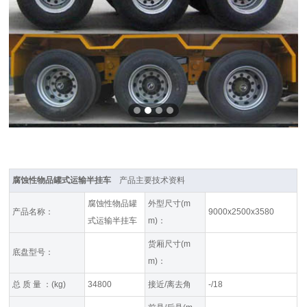
腐蚀性物品罐式运输半挂车
产品主要技术资料
腐蚀性物品罐
外型尺寸(m
产品名称：
9000x2500x3580
式运输半挂车
m)：
货厢尺寸(m
底盘型号：
m)：
总 质 量 ：(kg)
34800
接近/离去角
-/18