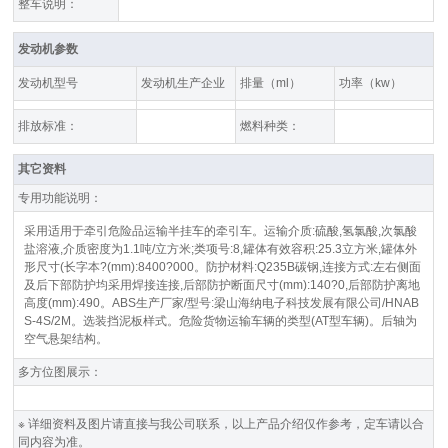
整车说明：
发动机参数
发动机型号
发动机生产企业
排量（ml）
功率（kw）
排放标准：
燃料种类：
其它资料
专用功能说明：
采用适用于牵引危险品运输半挂车的牵引车。运输介质:硫酸,氢氯酸,次氯酸
盐溶液,介质密度为1.1吨/立方米;类项号:8,罐体有效容积:25.3立方米,罐体外
形尺寸(长字本?(mm):8400?000。防护材料:Q235B碳钢,连接方式:左右侧面
及后下部防护均采用焊接连接,后部防护断面尺寸(mm):140?0,后部防护离地
高度(mm):490。ABS生产厂家/型号:梁山海纳电子科技发展有限公司/HNAB
S-4S/2M。选装挡泥板样式。危险货物运输车辆的类型(AT型车辆)。后轴为
空气悬架结构。
多方位图展示：
※ 详细资料及图片请直接与我公司联系，以上产品介绍仅作参考，定车请以合
同内容为准。