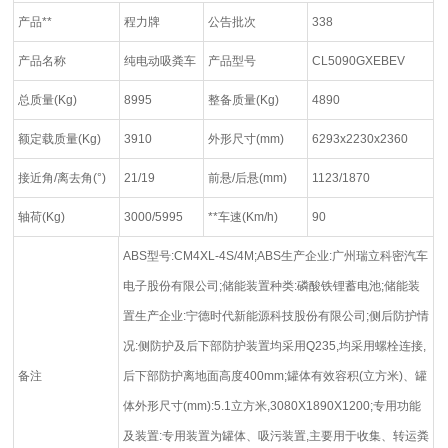
产品**
程力牌
公告批次
338
产品名称
纯电动吸粪车
产品型号
CL5090GXEBEV
总质量(Kg)
8995
整备质量(Kg)
4890
额定载质量(Kg)
3910
外形尺寸(mm)
6293x2230x2360
接近角/离去角(°)
21/19
前悬/后悬(mm)
1123/1870
轴荷(Kg)
3000/5995
**车速(Km/h)
90
ABS型号:CM4XL-4S/4M;ABS生产企业:广州瑞立科密汽车
电子股份有限公司;储能装置种类:磷酸铁锂蓄电池;储能装
置生产企业:宁德时代新能源科技股份有限公司;侧后防护情
况:侧防护及后下部防护装置均采用Q235,均采用螺栓连接,
备注
后下部防护离地面高度400mm;罐体有效容积(立方米)、罐
体外形尺寸(mm):5.1立方米,3080X1890X1200;专用功能
及装置:专用装置为罐体、吸污装置,主要用于收集、转运粪