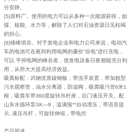
分安静。
(5)原料广。使用的电力可以从多种一次能源获得，如
煤、核能、水力等，解除了人们对石油资源日见枯竭
的担心。
(6)移峰填谷。对于发电企业和电力公司来说，电动汽
车的电池可在夜间利用电网的廉价"谷电"进行充电，
可以 平抑电网的峰谷差，使发电设备日夜都能充分利
用，从而大大提高经济效益。
吸粪标配：
武钢优质碳钢板，带洗手装置，带加粗型
污水观察管，油水分离器，防溢阀，吸粪吸污管6米1
根，吸粪车带360度旋转吊杆座，后门液压开关。配
山东水循环泵SK—9，溢满报**自动泄压，带语音提
示, 液压吊杆，可旋转伸缩，带电控
产品简述