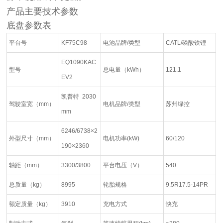
产品主要技术参数
底盘参数表
平台号
KF75C98
电池品牌/类型
CATL/磷酸铁锂
EQ1090KAC
型号
总电量（kWh）
121.1
EV2
凯普特 2030
驾驶室宽（mm）
电机品牌/类型
苏州绿控
mm
6246/6738×2
外型尺寸（mm）
电机功率(kW)
60/120
190×2360
轴距（mm）
3300/3800
平台电压（V）
540
总质量（kg）
8995
轮胎规格
9.5R17.5-14PR
额定质量（kg）
3910
充电方式
快充