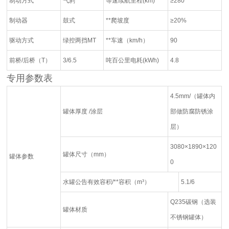
制动方式
气刹
等速续航里程(km)
≥280
制动器
鼓式
**爬坡度
≥20%
驱动方式
绿控两挡MT
**车速（km/h）
90
前桥/后桥（T）
3/6.5
吨百公里电耗(kWh)
4.8
专用参数表
4.5mm/（罐体内
罐体厚度 /涂层
部做防腐防锈涂
层）
3080×1890×120
罐体尺寸（mm）
罐体参数
0
水罐公告有效容积/**容积（m³）
5.1/6
Q235碳钢（选装
罐体材质
不锈钢罐体）