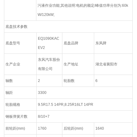
污液作业功能;其他说明:电机的额定/峰值功率分别为:60k
W/120kW;
底盘技术参数
EQ1090KAC
底盘型号
底盘品牌
东风牌
EV2
东风汽车股份
生产企业
生产地址
湖北省襄阳市
有限公司
轴数
2
轮胎数
6
轴距
3300
轮胎规格
9.5R17.5 14PR,8.25R16LT 14PR
钢板弹簧片数
8/10+7
前轮距(mm)
1760
后轮距(mm)
1640